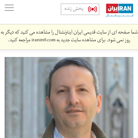
Skip
oggle
پخش زنده
to
ation
main
content
شما صفحه ای از سایت قدیمی ایران اینترنشنال را مشاهده می کنید که دیگر به
روز نمی شود. برای مشاهده سایت جدید به
iranintl.com
مراجعه کنید.
ahmadreza-
jalali-
343434-
a_0_0.jpeg