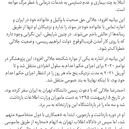
ابتلا به چند بیماری و عدم دسترسی به خدمات درمانی با خطر مرگ مواجه
است.
این بیانیه افزود: جلالی حق صحبت با وکیل و خانواده خود در ایران و
اجازه تماس با خانواده خود در سوئد را ندارد و نزدیکان او تنها از طریق
رسانه‌ها از حالش باخبر می‌شوند. در چنین شرایطی، این نگرانی وجود دارد
که با روی کار آمدن قریب‌الوقوع دولت ابراهیم رییسی، وضعیت جلالی
خطرناک‌تر شود.
این بیانیه در اشاره به یکی از موارد شکنجه جلالی افزود: این پژوهشگر در
نوامبر ۲۰۲۰ برای اجرای حکم اعدام به سلول انفرادی منتقل شد و تا
آوریل ۲۰۲۱ به مدت نزدیک پنج ماه هر روز را در انتظار اجرای حکم اعدام
خود بود، تا اینکه نهایتا به بند عمومی منتقل شد.
احمدرضا جلالی که با دعوت رسمی دانشگاه تهران به ایران سفر کرده بود،
در تاریخ ۵ اردیبهشت ۱۳۹۵ به دست ماموران وزارت اطلاعات بازداشت
شد و سه ماه را در بازداشتگاه این وزارتخانه به سر برد.
او در دوره بازداشت و بازجویی، ابتدا به «همکاری با دول متخاصم» متهم
شد، اما سپس در دادگاه انقلاب تهران به اتهام «محاربه از طریق جاسوسی