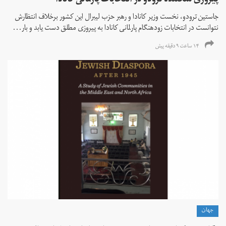
پیروزی شکننده ترودو در انتخابات پارلمانی کانادا
جاستین ترودو، نخست وزیر کانادا و رهبر حزب لیبرال این کشور برخلاف انتظارش
نتوانست در انتخابات زود‌هنگام پارلمانی کانادا به پیروزی مطلق دست یابد و بار...
۱۴ ساعت ۹ دقیقه پیش
جهان