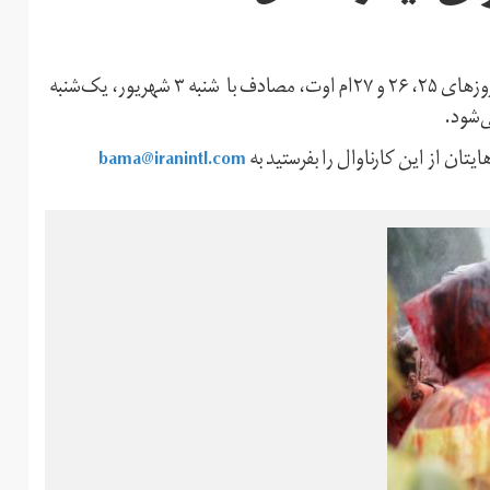
بزرگترین جشنواره رقص خیابانی اروپا و کارناوال انگلستان در روزهای ۲۵، ۲۶ و ۲۷‌ام اوت، مصادف با شنبه ۳ شهریور، یک‌شنبه
bama@iranintl.com
یتان از این کارناوال را بفرستید به