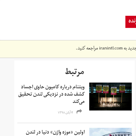
ده
دید به
iranintl.com
مراجعه کنید.
مرتبط
ویتنام درباره کامیون حاوی اجساد
کشف شده در نزدیکی لندن تحقیق
می‌کند
۴ آبان ۱۳۹۸
اولین «موزه واژن» دنیا در لندن