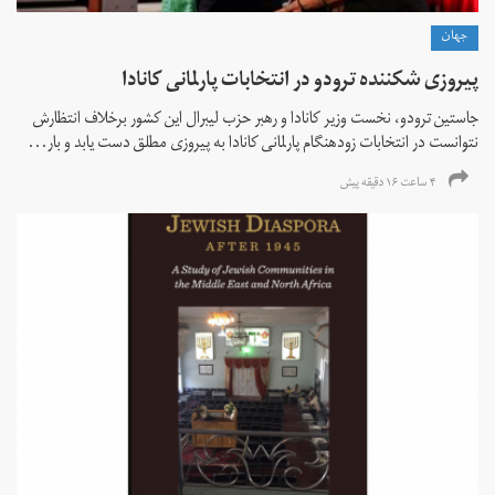
جهان
پیروزی شکننده ترودو در انتخابات پارلمانی کانادا
جاستین ترودو، نخست وزیر کانادا و رهبر حزب لیبرال این کشور برخلاف انتظارش
نتوانست در انتخابات زود‌هنگام پارلمانی کانادا به پیروزی مطلق دست یابد و بار...
۴ ساعت ۱۶ دقیقه پیش