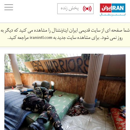
Skip
oggle
پخش زنده
to
ation
main
content
شما صفحه ای از سایت قدیمی ایران اینترنشنال را مشاهده می کنید که دیگر به
روز نمی شود. برای مشاهده سایت جدید به
iranintl.com
مراجعه کنید.
2017-
09-
27_rc127d68f510_rtrmadp_3_philippines-
militants-
battle.jpg