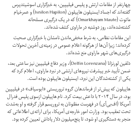
چهارنفر از مقامات ارتش و پلیس فیلیپین، به خبرگزاری اسوشیتدپرس
گفته‌اند که اجساد ایسنیلون هاپیلون (Isnilon Hapilon) و عمرخیام
مائوت (Omarkhayam Maute) که در یک درگیری مسلحانه
کشته‌شده‌اند، روز دوشنبه در ماراوی کشف شده‌اند.
این مقامات نظامی، به شرط مخفی‌ماندن نامشان با خبرگزاری صحبت
کرده‌اند؛ زیرا آن‌ها از هرگونه اعلام عمومی در زمینه‌ی آخرین تحولات
درگیری‌های شهر ماراوی منع شده‌اند.
دلفین لورنزانا (Delfin Lorenzana)، وزیر دفاع فیلیپین نیز ساعتی بعد،
ضمن تأیید خبر پیشرفت نیروهای ارتشی در نبرد ماراوی، اعلام کرد که
یکی از کشته‌شدگان این نبرد، ایسنیلون هاپیلون بوده است.
هاپیلون که پیش‌تر از فرماندهان گروه تروریستی «ابوسیاف» در فیلیپین
بود، در سال ۲۰۱۴ با داعش بیعت کرد. نام هاپیلون ازسوی پلیس فدرال
آمریکا (اف‌بی‌آی) در فهرست مظنونان به تروریسم قرار گرفته و او به‌شدت
تحت تعقیب بود. وزارت امور خارجه‌ی آمریکا، برای ارائه‌ی اطلاعاتی که
منجر به دستگیری او شود، تا پنج‌میلیون دلار پاداش تعیین کرده بود.