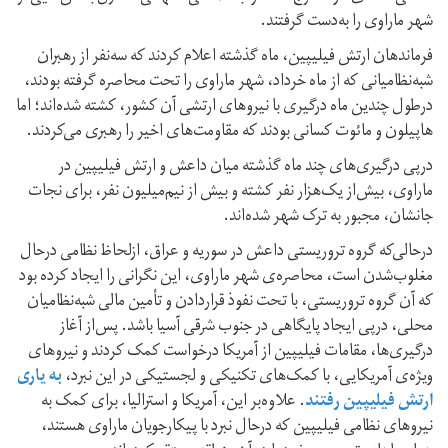
شهر ماراوی را به‌دست گرفتند.
فرماندهان ارتش فیلیپین، ماه گذشته اعلام کردند که سه‌نفر از رهبران
شبه‌نظامیانی که از ماه خرداد، شهر ماراوی را تحت محاصره گرفته بودند،
درطول چندین ماه درگیری با نیروهای ارتشی آن کشور، کشته شده‌اند؛ اما
هاپیلون و مائوت کسانی بودند که مقاومت‌های اخیر را رهبری می‌کردند.
درپی درگیری‌های چند ماه گذشته میان داعش و ارتش فیلیپین در
ماراوی، بیش‌از یک‌هزار نفر کشته و بیش از نیم‌میلیون نفر، برای نجات
جانشان، مجبور به ترک شهر شده‌اند.
درحالی‌که گروه تروریستی داعش در سوریه و عراق، ازلحاظ نظامی درحال
مغلوب‌شدن است، محاصره‌ی شهر ماراوی، این نگرانی را ایجاد کرده بود
که آن گروه تروریستی، با تحت نفوذ قراردادن و تأمین مالی شبه‌نظامیان
محلی، درپی ایجاد پایگاهی در جنوب شرقی آسیا باشد. پس‌از آغاز
درگیری‌ها، مقامات فیلیپین از آمریکا درخواست کمک کردند و نیروهای
ویژه‌ی آمریکایی، با کمک‌های تکنیکی و لجستیکی در این نبرد،
به‌ یاری
ارتش فیلیپین رفتند
. علاوه‌بر این، آمریکا و استرالیا، برای کمک به
نیروهای نظامی فیلیپین که درحال نبرد با پیکارجویان ماراوی هستند،