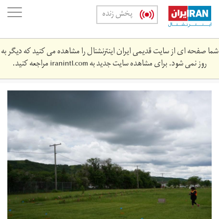
Skip
oggle
پخش زنده
to
ation
main
content
شما صفحه ای از سایت قدیمی ایران اینترنشنال را مشاهده می کنید که دیگر به
روز نمی شود. برای مشاهده سایت جدید به
iranintl.com
مراجعه کنید.
tnm2ohrf5vjh3hhhbyrxsj7hfa.jpeg