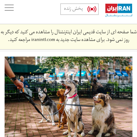
Skip
oggle
پخش زنده
to
ation
main
content
شما صفحه ای از سایت قدیمی ایران اینترنشنال را مشاهده می کنید که دیگر به
روز نمی شود. برای مشاهده سایت جدید به
iranintl.com
مراجعه کنید.
matt-
nelson-
259365-
unsplash001.jpg