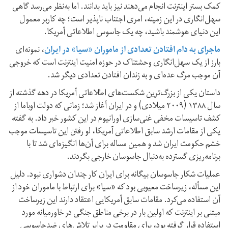
کمک بستر اینترنت انجام می‌دهند نیز باید بدانند. اما به‌نظر می‌رسد گاهی
سهل‌انگاری در این زمینه، امری اجتناب ناپذیر است؛ چه کاربر معمول
این دنیای هوشمند باشید، چه یک جاسوس اطلاعاتی آمریکا.
ماجرای به دام افتادن تعدادی از ماموران «سیا» در ایران
، نمونه‌ای
بارز از یک سهل‌انگاری وحشتناک در حوزه امنیت اینترنت است که خروجی
آن موجب مرگ عده‌ای و به زندان افتادن تعدادی دیگر شد.
داستان یکی از بزرگ‌ترین شکست‌های اطلاعاتی آمریکا در دهه گذشته از
سال ۱۳۸۸ (۲۰۰۹ میلادی) و در ایران آغاز شد؛ زمانی که دولت اوباما از
کشف تاسیسات مخفی غنی‌سازی اورانیوم در این کشور خبر داد. به گفته
یکی از مقامات ارشد سابق اطلاعاتی آمریکا، لو رفتن این تاسیسات موجب
خشم حکومت ایران شد و همین مساله برای آن‌ها انگیزه‌ای شد تا با
برنامه‌ریزی گسترده به‌دنبال جاسوسان خارجی بگردند.
عملیات شکار جاسوسان بیگانه برای ایران کار چندان دشواری نبود. دلیل
این مسأله، زیرساخت معیوبی بود که «سیا» برای ارتباط با ماموران خود از
آن استفاده می‌کرد. مقامات سابق آمریکایی اعتقاد دارند این زیرساخت
مبتنی بر اینترنت که اولین بار در برخی مناطق جنگی در خاورمیانه مورد
استفاده قرار گرفته بود، برای مقاومت در برابر تلاش‌های ضدجاسوسی