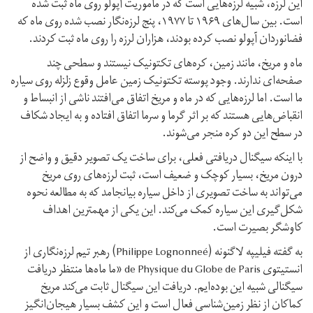
این لرزه، شبیه لرزه‌هایی است که در ماموریت آپولو روی ماه ثبت شده
است. بین سال‌های ۱۹۶۹ تا ۱۹۷۷، پنج لرزه‌نگار نصب شده روی ماه که
فضانوردان آپولو نصب کرده بودند، هزاران لرزه را روی ماه ثبت کردند.
ماه و مریخ، مانند زمین، کره‌های تکتونیک نیستند و سطحی چند
صفحه‌ای ندارند. وجود پوسته تکتونیک زمین عامل وقوع زلزله روی سیاره
ما است. اما لرزه‌هایی که در ماه و مریخ اتفاق می‌افتند ناشی از انبساط و
انقباض‌هایی هستند که بر اثر گرما و سرما اتفاق افتاده و به ایجاد شکاف
در سطح این دو کره منجر می‌شوند.
با اینکه سیگنال دریافتی فعلی، برای ساخت یک تصویر دقیق و واضح از
درون مریخ، بسیار کوچک و ضعیف است، ثبت لرزه‌های روی مریخ
می‌تواند به ساخت تصویری از داخل سیاره بیانجامد که به مطالعه نحوه
شکل‌گیری این سیاره کمک می‌کند. این یکی از مهمترین اهداف
کاوشگر بصیرت است.
به گفته فیلیپه لاگنونه (Philippe Lognonneé) رهبر تیم لرزه‌نگاری از
انستیتوی de Physique du Globe de Paris «ما ماه‌ها منتظر دریافت
سیگنالی شبیه این بوده‌ایم. دریافت این سیگنال ثابت می‌کند مریخ
کماکان از نظر زمین‌شناسی فعال است و این کشف بسیار هیجان‌انگیز