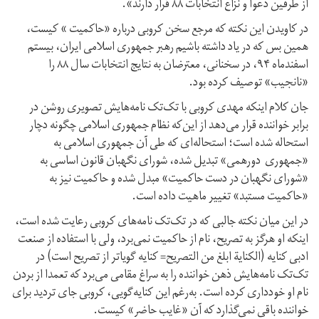
از طرفین دعوا و نزاع انتخابات ۸۸ قرار دارند».
در کاویدن این نکته که مرجع سخن کروبی درباره «حاکمیت » کیست،
همین بس که در یاد داشته باشیم رهبر جمهوری اسلامی ایران، بیستم
اسفندماه ۹۴، در سخنانی، معترضان به نتایج انتخابات سال ۸۸ را
«نانجیب» توصیف کرده بود.
جان کلام اینکه مهدی کروبی با تک‌تک نامه‌هایش تصویری روشن در
برابر خواننده قرار می‌دهد از این‌که نظام جمهوری اسلامی چگونه دچار
استحاله شده است؛ استحاله‌ای که طی آن جمهوری اسلامی به
«جمهوری دورهمی» تبدیل شده، شورای نگهبان قانون اساسی به
«شورای نگهبان در دست حاکمیت» مبدل شده و حاکمیت نیز به
«حاکمیت مستبد» تغییر ماهیت داده است.
در این میان نکته جالبی که در تک‌تک نامه‌های کروبی رعایت شده است،
اینکه او هرگز به تصریح، نام از حاکمیت نمی‌برد، ولی با استفاده از صنعت
ادبی کنایه (الکنایة ابلغ من التصریح= کنایه گویاتر از تصریح است) در
تک‌تک نامه‌هایش ذهن خواننده را به سراغ مقامی می‌برد که تعمدا از بردن
نام او خودداری کرده است. به‌رغم این کنایه‌گویی، کروبی جای تردید برای
خواننده باقی نمی‌گذارد که آن «غایب حاضر» کیست.