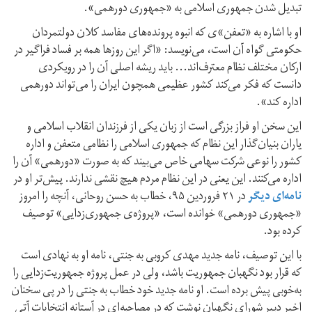
تبدیل شدن جمهوری اسلامی به «جمهوری دورهمی».
او با اشاره به «تعفن»ی که انبوه پرونده‌های مفاسد کلان دولتمردان
حکومتی گواه آن است، می‌‌نویسد: «اگر این روزها همه بر فساد فراگیر در
ارکان مختلف نظام معترف‌اند... باید ریشه اصلی آن را در رویکردی
دانست که فکر می‌کند کشور عظیمی همچون ایران را می‌تواند دورهمی
اداره کند».
این سخن او فراز بزرگی است از زبان یکی از فرزندان انقلاب اسلامی و
یاران بنیان‌گذار این نظام که جمهوری اسلامی را نظامی متعفن و اداره
کشور را نوعی شرکت سهامی خاص می‌بیند که به صورت «دورهمی» آن را
اداره می‌کنند. این یعنی در این نظام مردم هیچ نقشی ندارند. پیش‌تر او در
نامه‌ای دیگر
در ۲۱ فروردین ۹۵، خطاب به حسن روحانی، آنچه را امروز
«جمهوری دورهمی» خوانده است، «پروژه‌ی جمهوری‌زدایی» توصیف
کرده بود.
با این توصیف، نامه جدید مهدی کروبی به جنتی، نامه او به نهادی است
که قرار بود نگهبان جمهوریت باشد، ولی در عمل پروژه جمهوریت‌زدایی را
به‌خوبی پیش برده است. او نامه جدید خود خطاب به جنتی را در پی سخنان
اخیر دبیر شورای نگهبان نوشت که در مصاحبه‌ای در آستانه انتخابات آتی