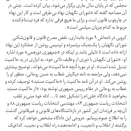
مجلس که در پایان سال جاری برگزار می‌شود، بیان کرده است. جنتی در
آن مصاحبه گفته که «شورای نگهبان نهاد بی‌طرفی است و کار این نهاد
در چارچوب قانون است و برای ما هیچ فرقی ندارد که فرد ثبت‌نام‌کننده
مربوط به کدام جریان سیاسی است».
کروبی در نامه‌اش ۹ مورد جانبداری، نقض مصرح قانون و قانون‌شکنی
شورای نگهبان را یک‌به‌یک برشمرده و ترسیمی روشن از عملکرد این نهاد
ارائه داده است تا دلیلی باشد بر اینکه در «جمهوری دورهمی» مورد اشاره
او، «شورای نگهبان با دوری از وظایف ذاتی خود، به ابزاری در ید حاکمیت
تبدیل شده است». او در مورد آنچه «حاکمیت» می‌خواند، توضیح بیشتری
نمی‌دهد، ولی مراجعه به نامه‌ دیگرش خطاب به حسن روحانی، منظور او را
روشن می‌کند. او در آن نامه حاکمیت را «حاکمیت مستبد» توصیف کرده و
خطاب به روحانی در مقام رییس جمهوری نوشته بود: «از حاکمیت مستبد
بخواهید تا دادگاه علنی‌ام را تشکیل دهد تا... ادله خود مبنی‌بر تقلب
انتخابات ریاست جمهوری ۸۴، مهندسی انتخابات ریاست جمهوری ۸۸ و
آن‌چه بر فرزندان این کشور در بازداشتگاه‌های قانونی و غیرقانونی گذشت
را به اطلاع عموم برسانم. خروجی این دادگاه مشخص خواهد کرد که
برگشته از انقلاب و نانجیب، و ادامه‌دهنده راه انقلاب و نجیب، کدام‌یک