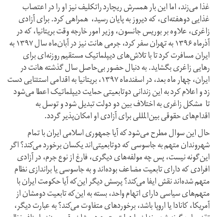
غذا می‌زند، اما اين بار همسرش ريچارد راتكليف نیز او را در اعتصاب
غذایی دو‌هفته‌اى، كه ديروز به پايان رسيد، همراهی کرد. برای آزادی
زاغری، علاوه بر بوریس جانسون، وزیر امور خارجه وقت بریتانیا، که در
آذر‌ماه ۱۳۹۶ به تهران سفر کرد، جرمی هانت نیز در آبان‌ماه سال ۱۳۹۷ به
ایران مسافرت کرد تا با تلاش‌های دیپلماتیک مستقیم روزنه‌ای برای
رهایی زاغری بگشاید. به دنبال حضور بی‌حاصل سال گذشته هانت در
ایران، چهار ماه بعد، در اسفند‌ماه ۱۳۹۷، بریتانیا به اقدامی استثنایی دست
زد و اعلام کرد به این زندانی دو‌تابعیتی حمایت دیپلماتیک اعطا می‌شود
تا مشکل زاغری به اختلاف بین دو دولت تبدیل شود و توسل به
اقدام‌های حقوقی بین‌المللی برای آزادی او امکان‌پذیر گردد.
حال این سوال مطرح می‌شود که آیا جمهوری اسلامی ایران با تمام
شهروندان متهم به جاسوسی که دو‌تابعیتی‌اند یکسان برخورد می‌کند؟ اگر
این‌گونه نیست، پس چه مولفه‌های دیگری، فارغ از نوع جرم، در آزادی
افرادی که دارای تابعیت مضاعف بوده‌اند و به جاسوسی یا براندازی نظام
متهم شده‌اند نقش ایفا می‌کند؟ پرسش دیگر این‌که آیا حکومت ایران با
متهم‌های سیاسی دارای اتهام واحد، بسته به این‌که تابعیت دومشان از
آمریکا، کانادا یا اروپا باشد، برخوردهای متفاوت می‌کند؟ به عبارت دیگر،