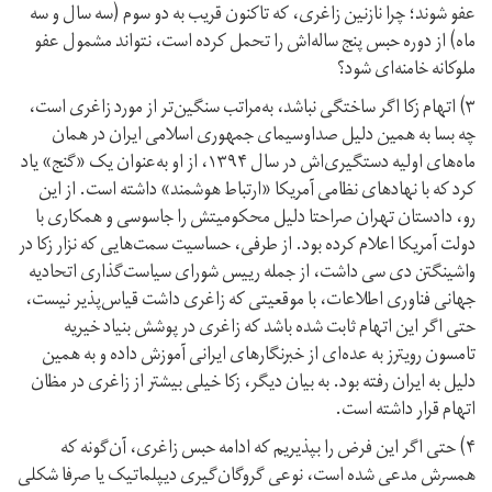
عفو شوند؛ چرا نازنین زاغری، که تاکنون قریب به دو سوم (سه سال و سه
ماه) از دوره حبس پنج ساله‌اش را تحمل کرده است، نتواند مشمول عفو
ملوکانه خامنه‌ای شود؟
۳) اتهام زکا اگر ساختگی نباشد، به‌مراتب سنگین‌تر از مورد زاغری است،
چه بسا به همین دلیل صدا‌و‌سیمای جمهوری اسلامی ایران در همان
ماه‌های اولیه دستگیری‌اش در سال ۱۳۹۴، از او به‌عنوان یک «گنج» یاد
کرد که با نهادهای نظامی آمریکا «ارتباط هوشمند» داشته است. از این
رو، دادستان تهران صراحتا دلیل محکومیتش را جاسوسی و همکاری با
دولت آمریکا اعلام کرده بود. از طرفی، حساسیت سمت‌هایی که نزار زکا در
واشینگتن دی سی داشت، از جمله رییس شورای سیاست‌گذاری اتحادیه
جهانی فناوری اطلاعات، با موقعیتی که زاغری داشت قیاس‌پذیر نیست،
حتی اگر این اتهام ثابت شده باشد که زاغری در پوشش بنیاد خیریه
تامسون رویترز به عده‌ای از خبرنگارهای ایرانی آموزش داده و به همین
دلیل به ایران رفته بود. به بیان دیگر، زکا خیلی بیشتر از زاغری در مظان
اتهام قرار داشته است.
۴) حتی اگر این فرض را بپذیریم که ادامه حبس زاغری، آن‌گونه که
همسرش مدعی شده است، نوعی گروگان‌گیری دیپلماتیک یا صرفا شکلی