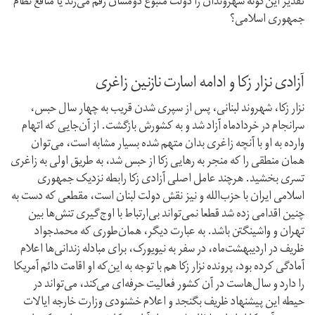
تقدیر این‌گونه شهروندان را دولت متبوع دومشان رقم می‌زند یا منافع نظام
جمهوری اسلامی؟
آزادی نزار زکا و ادامه اسارت نازنین زاغری
نزار زکا، شهروند لبنانی، پس از سپری شدن قریب به چهار سال حبس،
سرانجام در خردادماه آزاد شد و به کشورش بازگشت. از آن‌جایی که اتهام
وارده به او با آنچه زاغری بدان متهم شده بسیار مشابه است، می‌توان
همان منطقی را که منجر به رهایی زکا از حبس شد، به طریق اولی به زاغری
تسری بخشید. هرچند عامل اصلی آزادی زکا رابطه نزدیک جمهوری
اسلامی ایران با حزب‌الله و نیز نقش دولت لبنان است، مقطعی که دست به
چنین اقدامی زده شد قطعا نمی‌تواند بی‌ارتباط با اوج‌گیری تنش‌ها بین
تهران و واشینگتن باشد. به عبارت دیگر، همان‌طوری که محمد‌جواد
ظریف در اردیبهشت‌ماه، در سفر به نیویورک، برای مبادله زندانی‌ها اعلام
آمادگی کرده بود، پرونده نزار زکا هم با توجه به این‌که او اقامت دائم آمریکا
را دارد و سال‌هاست در آن کشور فعالیت حرفه‌ای می‌کند، می‌تواند در
حیطه این پیشنهاد ظریف بگنجد و اعلام خشنودی وزارت خارجه ایالات