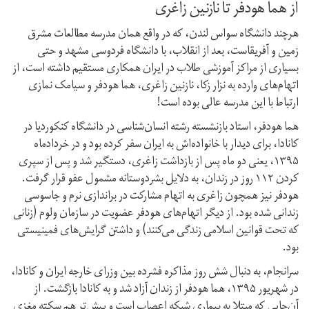
از هما هودفر تا نازنین زاغری
هرچند دانشگاه سواس لندن، که در واقع همان مدرسه مطالعات مشرق
زمین و آفریقاست، بعد از انقلاب، با دانشگاه فردوسی مشهد و حتی
بسیاری از مراکز آموزشی طلاب در ایران همکاری مستقیم داشته است، از
اتهام‌های وارده به نزار زکا، نازنین زاغری، هما هودفر و سیامک نمازی
ارتباط با این مدرسه عالی بوده است!
هما هودفر، استاد بازنشسته رشته انسان‌شناسی در دانشگاه کنکوردیا در
کانادا، برای دیدار با خانواده‌اش به ایران سفر کرده بود و در خرداد‌ماه
۱۳۹۵، یعنی دو ماه پس از بازداشت زاغری، دستگیر شد و پس از سپری
کردن ۱۱۲ روز در زندان، به دلایل بشردوستانه مشمول عفو قرار گرفت.
هودفر نیز همچون زاغری به اتهام مشارکت در براندازی نرم و جاسوسی
زندانی شده بود. از دیگر اتهام‌های هودفر عضویت در سازمان ولوم (زنانی
که تحت قوانین اسلامی زندگی می‌کنند) و داشتن گرایش‌های فمینیستی
بود.
سرانجام، به دنبال شش روز مذاکره فشرده بین وزرای خارجه ایران و کانادا،
در شهریور ۱۳۹۵، هما هودفر از زندان آزاد شد و به کانادا بازگشت. از
آن‌جایی که مبتلا به بیماری شبکه اعصاب است و پیش‌تر هم سکته مغزی