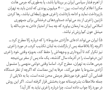
از اهرم فشار سیاسی ایران بر بریتانیا باشد، یا به‌طوری‌که جرمی هانت
مکررا اعلام کرده است، بین ۴۰۰ میلیون پوندی که لندن باید به تهران
بازپرداخت نماید و ادامه بازداشت زاغری هیچ رابطه‌ای نباشد، رها کردن
نازنین زاغری از بند می‌تواند دستاوردهای درخشانی برای جمهوری
اسلامی ایران به ارمغان بیاورد که چه بسا از امتیاز دادن به حزب‌الله یا
میشل عون کم‌ارزش‌تر نباشد.
۵) ایران می‌تواند ادعای «آزادی مشروط» را که درباره زکا مطرح کرد ــ
اگرچه زکا بلافاصله پس از بازگشت به لبنان تکذیب کرد‌ــ در مورد زاغری
نیز تکرار کند تا آبروداری و وجهه‌اش را حفظ کند، به‌ویژه وقتی خود زاغری
این درخواست را در آذرماه سال گذشته، یک ماه پس از سفر بی‌نتیجه
جرمی هانت به تهران، مطرح کرد. اساسا وقتی دولتی متهمی را مشمول
آزادی مشروط یا عفو می‌کند، عرفا به این معناست که اگرچه از نظر دستگاه
قضایی آن کشور فرد مورد‌نظر جرمش محرز شده است، بنا به دلایلی از
جمله ملاحظات بشردوستانه مورد بخشش قرار گرفته است. اگر این روش
در مورد زکا جواب داده است، چرا درباره زاغری نباید به کار آید؟