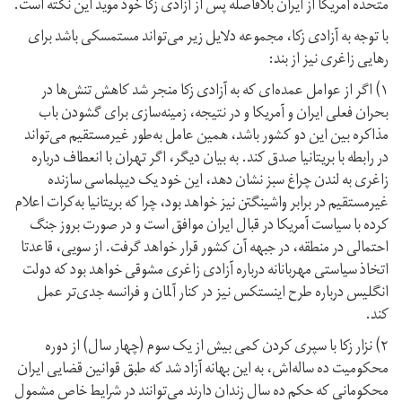
متحده آمریکا از ایران بلافاصله پس از آزادی زکا خود موید این نکته است.
با توجه به آزادی زکا، مجموعه دلایل زیر می‌تواند مستمسکی باشد برای
رهایی زاغری نیز از بند:
۱) اگر از عوامل عمده‌ای که به آزادی زکا منجر شد کاهش تنش‌ها در
بحران فعلی ایران و آمریکا و در نتیجه، زمینه‌سازی برای گشودن باب
مذاکره بین این دو کشور باشد، همین عامل به‌طور غیر‌مستقیم می‌تواند
در رابطه با بریتانیا صدق کند. به بیان دیگر، اگر تهران با انعطاف در‌باره
زاغری به لندن چراغ سبز نشان دهد، این خود یک دیپلماسی سازنده
غیرمستقیم در برابر واشینگتن نیز خواهد بود، چرا که بریتانیا به‌کرات اعلام
کرده با سیاست آمریکا در قبال ایران موافق است و در صورت بروز جنگ
احتمالی در منطقه، در جبهه آن کشور قرار خواهد گرفت. از سویی، قاعدتا
اتخاذ سیاستی مهربانانه درباره آزادی زاغری مشوقی خواهد بود که دولت
انگلیس درباره طرح اینستکس نیز در کنار آلمان و فرانسه جدی‌تر عمل
کند.
۲) نزار زکا با سپری کردن کمی بیش از یک سوم (چهار سال) از دوره
محکومیت ده ساله‌اش، به این بهانه آزاد شد که طبق قوانین قضایی ایران
محکومانی که حکم ده سال زندان دارند می‌توانند در شرایط خاص مشمول