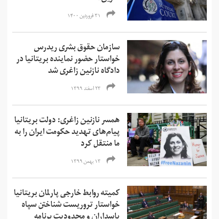
۳۱ فروردین ۱۴۰۰
سازمان حقوق بشری ریدرس
خواستار حضور نماینده بریتانیا در
دادگاه نازنین زاغری شد
۲۳ اسفند ۱۳۹۹
همسر نازنین زاغری: دولت بریتانیا
پیام‌های تهدید حکومت ایران را به
ما منتقل کرد
۱۳ بهمن ۱۳۹۹
کمیته روابط خارجی پارلمان بریتانیا
خواستار تروریست شناختن سپاه
پاسداران و محدودیت برنامه