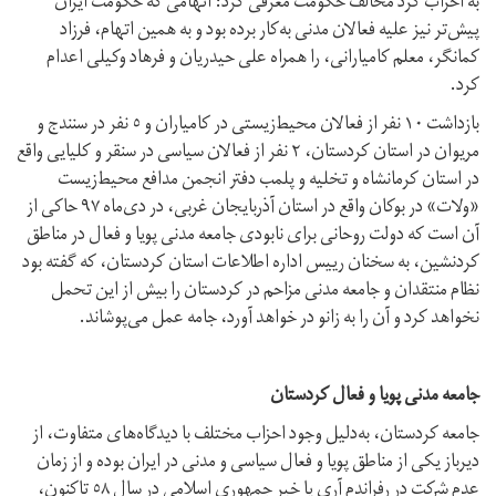
به احزاب کرد مخالف حکومت معرفی کرد؛ اتهامی که حکومت ایران
پیش‌تر نیز علیه فعالان مدنی به‌کار برده بود و به همین اتهام، فرزاد
کمانگر، معلم کامیارانی، را همراه علی حیدریان و فرهاد وکیلی اعدام
کرد.
بازداشت ١٠ نفر از فعالان محیط‌زیستی در کامیاران و ٥ نفر در سنندج و
مریوان در استان کردستان، ۲ نفر از فعالان سیاسی در سنقر و کلیایی واقع
در استان کرمانشاه و تخلیه و پلمب دفتر انجمن مدافع محیط‌زیست
«ولات» در بوکان واقع در استان آذربایجان غربی، در دی‌ماه ٩٧ حاکی از
آن است که دولت روحانی برای نابودی جامعه مدنی پویا و فعال در مناطق
کردنشین، به سخنان رییس اداره اطلاعات استان کردستان، که گفته بود
نظام منتقدان و جامعه مدنی مزاحم در کردستان را بیش از این تحمل
نخواهد کرد و آن را به زانو در خواهد آورد، جامه عمل می‌پوشاند.
جامعه مدنی پویا و فعال کردستان
جامعه کردستان، به‌دلیل وجود احزاب مختلف با دیدگاه‌های متفاوت، از
دیرباز یکی از مناطق پویا و فعال سیاسی و مدنی در ایران بوده و از زمان
عدم شرکت در رفراندم آری یا خیر جمهوری اسلامی در سال ٥٨ تاکنون،