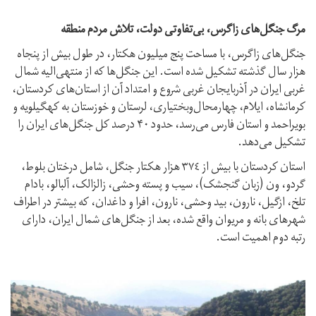
مرگ جنگل‌های زاگرس، بی‌تفاوتی دولت، تلاش مردم منطقه
جنگل‌های زاگرس، با مساحت پنج میلیون هکتار، در طول بیش از پنجاه
هزار سال گذشته تشکیل شده است. این جنگل‌ها که از منتهی‌الیه شمال
غربی ایران در آذربایجان غربی شروع و امتداد آن از استان‌های کردستان،
کرمانشاه، ایلام، چهارمحال‌و‌بختیاری، لرستان و خوزستان به کهگیلویه و
بویراحمد و استان فارس می‌رسد، حدود ۴۰ درصد کل جنگل‌های ایران را
تشکیل می‌دهد.
استان کردستان با بیش از ٣٧٤ هزار هکتار جنگل، شامل درختان بلوط،
گردو، ون (زبان گنجشک)، سیب و پسته وحشی، زالزالک، آلبالو، بادام
تلخ، ازگیل، نارون، بید وحشی، نارون، افرا و داغدان، که بیشتر در اطراف
شهرهای بانه و مریوان واقع شده، بعد از جنگل‌های شمال ایران، دارای
رتبه دوم اهمیت است.