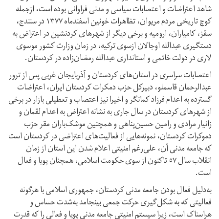
شاهد اعتراضات و اعتصابات سیاسی و مدنی فراوانی بوده است، ازجمله
کوچ تاریخی مردم مریوان، تظاهرات خونین اسفند‌ماه ۱۳۷۷ در سنندج،
سقز، کامیاران، ارومیه و برخی دیگر از شهرهای کردنشین در اعتراض به
دستگیری عبدالله اوجالان ازسوی ترکیه، در زمان وزارت کشور موسوی
لاری در دولت خاتمی و استانداری عبدالله رمضان‌زاده در کردستان.
اعتصابات سراسری در استان‌های کردستان و آذربایجان غربی پس از ترور
عبدالرحمان قاسملو، دبیرکل حزب دمکرات کردستان ایران، اعتراضات
گسترده به اعدام فرزاد کمانگر و اخیرا نیز اعتصاب و تعطیلی بازار در برخی
از شهرهای کردستان در سال جاری به نشانه اعتراض به اعدام لقمان و
زانیار مرادی و رامین حسین‌پناهی و همچنین موشک‌باران مقر حزب
دموکرات کردستان، نمونه‌هایی از فعالیت‌های اعتراضی در کردستان است
که جامعه مدنی آن، علی‌رغم امنیتی اعلام شدن این استان از زمان
انقلاب سال ٥٧ تاکنون از سوی حکومت اسلامی، همچنان پویا و فعال
است.
به‌دلیل فعال بودن جامعه مدنی کردستان، جمهوری اسلامی با هرگونه
فعالیتی که به شکل‌گیری حرکت جمعی بینجامد به‌شدت حساس و
هراسناک است، زیرا سیستم امنیتی جامعه مدنی پویا و فعالی را که قدرت