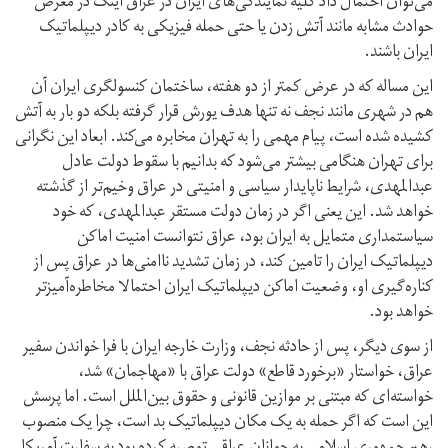
می‌توان احتمال داد کلیه نمایندگی‌های ایران در عراق اینک در معرض
حوادث مشابه مانند آتش زدن یا حتی حمله فیزیکی به کادر دیپلماتیک
ایران باشند.
این مساله که در عرض کمتر از دو هفته، ساختمان کنسولگری ایران آن
هم در شهری مانند نجف نه تنها هدف یورش قرار گرفته بلکه دو بار به آتش
کشیده شده است، پیام مهمی را به تهران مخابره می‌کند. ابعاد این نگرانی
برای تهران هنگامی بیشتر می‌شود که بدانیم با سقوط دولت عادل
عبدالمهدی، شرایط ناپایدار سیاسی و امنیتی در عراق وخیم‌تر از گذشته
خواهد شد. این یعنی اگر در زمان دولت مستقر عبدالمهدی، که خود
سیاستمداری متمایل به ایران بود، عراق نتوانست امنیت اماکن
دیپلماتیک ایران را تامین کند، در زمان تشدید ناامنی‌ها در عراق پس از
کناره‌گیری او، وضعیت اماکن دیپلماتیک ایران احتمالا مخاطره‌آمیزتر
خواهد بود.
از سوی دیگر، پس از حادثه نجف، وزارت خارجه ایران با فرا خواندن سفیر
عراق، خواستار «برخورد قاطع» دولت عراق با «مهاجمان» شد،
خواسته‌ای که مبتنی بر موازین قانونی و حقوق بین‌الملل است. اما پرسش
این است که اگر حمله به یک مکان دیپلماتیک بد است، چرا یک منصوب