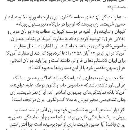
رهبر جمهوری اسلامی به جوانان عراقی توصیه کرده بود به سفارت آمریکا
حمله شود؟
به عبارت دیگر، نهادهای سیاست‌گذاری ایران از جمله وزارت خارجه باید از
حسین شریعتمداری بپرسند که او چرا در جایگاه مدیر‌مسئول روزنامه
کیهان و نماینده ولی فقیه در موسسه کیهان، خطاب به «جوانان مومن و
انقلابی عراق» توصیه کرده بود که به سفارت آمریکا در بغداد، به‌عنوان
جاسوس‌خانه و کانون توطئه، حمله کنند. او با اشاره به اشغال سفارت
آمریکا در ایران در ۱۳ آبان ۱۳۵۸، ادعا کرده بود که اشغال سفارت آمریکا
برای ایران «دستاوردهای فراوانی داشته است و چرا باید جوانان انقلابی
عراق میهن مقدس خود را از این دستاوردها محروم کنند؟»
اینک حسین شریعتمداری باید پاسخگو باشد که اگر بر همین مبنا یک
عراقی باور داشته باشد که «جاسوس‌خانه و کانون توطئه علیه عراق» نه
آمریکا بلکه نمایندگی‌های جمهوری اسلامی‌اند، آیا از نظر شریعتمداری
چنان تشخیصی مجوز یورش به مثلا کنسولگری ایران در نجف است؟
اگر قرار است هر کسی به تشخیص خود و بدون اذن دولت، دست به
یورش به یک نمایندگی خارجی بزند، از کجا معلوم آن نمایندگی متعلق به
ایران نباشد؟ آیا حسین شریعتمداری از خود پرسیده است چرا آتش خشم