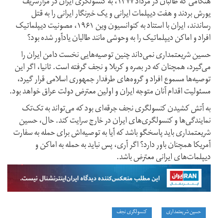
هنگامی که طالبان در مرداد ۱۳۷۷، به کنسولگری ایران در مزار‌شریف
یورش بردند و هفت دیپلمات ایرانی و یک خبرنگار ایرانی را به قتل
رساندند، ایران با استناد به کنوانسیون وین ۱۹۶۱، مصونیت دیپلماتیک
افراد و اماکن دیپلماتیک را به وحوشی مانند طالبان یادآور شده بود؟
حسین شریعتمداری نمی‌داند چنین توصیه‌هایی نخست دامن ایران را
می‌گیرد، همچنان که در بصره و کربلا و نجف گرفته است. ثانیا، اگر این
توصیه‌ها مسموع افراد و گروه‌های طرفدار جمهوری اسلامی قرار گیرد،
‌مسئولیت اقدام آنان متوجه ایران و اولین معترض دولت عراق خواهد بود.
به آتش کشیدن کنسولگری نجف جرقه‌ای بود که می‌تواند به تک‌تک
نمایندگی‌ها و کنسولگری‌های ایران در خارج سرایت کند. حال، حسین
شریعتمداری باید پاسخگو باشد که آیا به توصیه‌اش برای حمله به سفارت
آمریکا همچنان باور دارد؟ اگر آری، پس نباید به حمله به اماکن و
دیپلمات‌های ایرانی معترض باشد.
حسین شریعتمداری
کنسولگری نجف