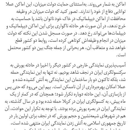
اماکن به شمار می‌روند. به‌استثنای حمایت دولت میزبان، این اماکن عملا
توانایی دفاع از خود را ندارند. تصور کنید که دولت میزبان در وظیفه
محافظت از اماکن دیپلماتیک در خاک خود ناتوان باشد یا حساسیت به
خرج ندهد، در آن صورت هر حادثه ناگواری برای این اماکن دیپلماتیک و
دیپلمات‌ها می‌تواند رخ دهد. در صورت مسجل شدن این نکته که دولت
میزبان در انجام وظیفه‌اش کوتاهی کرده است، روابط دو کشور قطع
خواهد شد و متعاقب آن، هر بحرانی از جمله جنگ بین دو کشور محتمل
است.
آسیب‌پذیری نمایندگی خارجی در کشور دیگر را اخیرا در حادثه یورش به
سرکنسولگری ایران در نجف شاهد بودیم. نه تنها به این نمایندگی حمله
شد، بلکه تا‌کنون دو بار ساختمان این نمایندگی به آتش کشیده شده و
عملا امکان بهره‌برداری از آن ناممکن است. بیم این می‌رود که حتی پس
از بازسازی آن، این حادثه دوباره تکرار شود؛ همچنان که در کمتر از یک
ماه پیش، به کنسولگری ایران در کربلا حمله شده بود و در سال گذشته، به
نمایندگی ایران در بصره یورش برده بودند. با توجه به تکرار این حوادث، آن
هم در شهرهای شیعه‌نشین و حجم یورش که در نجف برای اولین بار در
تاریخ جمهوری اسلامی به آتش زدن نمایندگی ایران منتهی شده است،