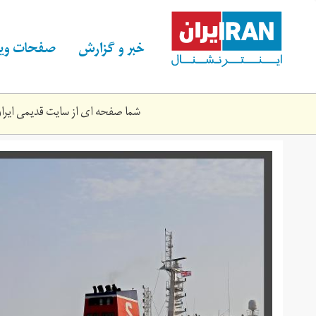
Skip
to
main
خبر و گزارش
صفحات ویژ
content
شما صفحه ای از سایت قدیمی ایران 
نفتکش
یک