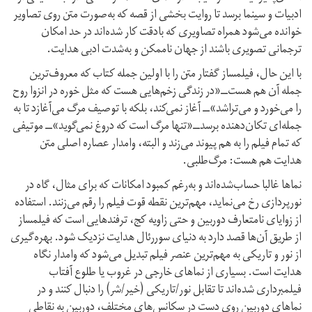
ادبیات و سینما برسد تا روایت بخشی از قصه که به‌صورت متن روی تصاویر
خوانده می‌شود همراه تصاویری که با‌دقت کار شده‌اند در حد امکان
ترجمانی تصویری باشند از جهان ناممکن و به‌شدت ادبی هدایت.
با این حال، فیلمساز گفتار متن را با اولین جمله کتاب که معروف‌ترین
جمله آن هم هست‌ــ«در زندگی زخم‌هایی هست که مثل خوره در انزوا روح
را می‌خورد و می‌تراشد»‌ــ آغاز نمی‌کند، بلکه با توصیف مرگ می‌آغازد تا به
جمله‌ای تکان‌دهنده برسد‌ــ«تنها مرگ است که دروغ نمی‌گوید»‌ــ موتیفی
که تمام فیلم را به هم پیوند می‌زند و البته، وامدار عصاره اصلی متن
هدایت هم هست: مرگ‌طلبی.
نماها غالبا حساب‌شده‌اند و به‌رغم کمبود امکانات که برای مثال، گاه در
نورپردازی رخ می‌نماید، مهم‌ترین نقطه قوت فیلم را رقم می‌زنند. استفاده
از زوایای نامتعارف دوربین و حتی زاویه کج، ترفندهایی است که فیلمساز
از طریق آن‌ها قصد دارد به دنیای سوررئال هدایت نزدیک شود. بهره‌گیری
از نور و تاریکی به مهم‌ترین عنصر فیلم تبدیل می‌شود که وامدار نگاه
هدایت است. بسیاری از نماهای خارجی در غروب یا طلوع آفتاب
فیلمبرداری شده‌اند تا تقابل نور/تاریکی (خیر/شر) را دنبال کنند و در
نماهای دوربین روی دست در سکانس‌های مختلف، دوربین به نقاطی