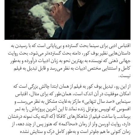
اقتباس ادبی برای سینما بحث گسترده و بی‌پایانی است که با رسیدن به
داستان‌هایی نظیر بوف کور، دامنه بحث گسترده‌تر می‌شود، بحث روایت
جهانی ذهنی که نویسنده به بهترین نحو به زبان ادبیات درآورده و به‌طور
کامل و استثنایی مختص ادبیات به نظر می‌رسد و قابل تبدیل به فیلم
نیست.
از این رو، تبدیل بوف کور به فیلم از همان ابتدا چالش بزرگی است که
امکان موفقیت در آن اندک است، همان‌طور که برای مثال، اقتباس
سینمایی «صد سال تنهایی» مارکز به‌غایت مشکل به نظر می‌رسد‌ــ و
افسوس که لوییس بونوئل زنده نماند تا این آخرین پروژه‌اش را به ثمر
برساند‌ــ یا ساخت فیلم از شاهکارهای کافکا (که البته یک نمونه درخشان
دارد، روایت اورسن ولز از رمان «محاکمه» که هنوز پس از چند دهه، از
زمان کنونی ما هم جلوتر است و به‌طور کامل درک و ستایش نشده