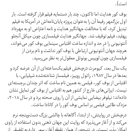
است).
بوف کور هدایت اما تاکنون، چند بار دستمایه فیلم قرار گرفته است. بار
اول بزرگمهر رفیعا آن را به‌عنوان پروژه پایان‌نامه‌اش در آمریکا به فیلم
تبدیل کرد، که با مخالفت جهانگیر هدایت و نامه اعتراض او به مهرداد
پهلبد، فیلم توقیف شد. جهانگیر هدایت فیلمسازی چون میکل آنجلو
آنتونیونی را در حد و اندازه ساخت اقتباس سینمایی بوف کور می‌خواند،
هرچند جهان آنتونیونی ارتباطی با بوف کور نداشت و نام بردن از
فیلمسازی چون لوییس بونوئل معقول‌تر به نظر می‌رسید.
یک سال بعد، کیومرث درم‌بخش فیلم یک‌ساعته‌ای از آن عرضه کرد و
بعدها در سال ۱۹۸۷، رائول روییز، فیلمساز شناخته‌شده شیلیایی، با
اقتباس از بوف کور، فیلمی به همین نام ساخت که اثر چندان برجسته‌ای
نیست. ایرانی‌های خارج از کشور هم به اقتباس از بوف کور تمایل نشان
داده‌اند؛ نیلوفر بیضایی نمایشی از آن را روی صحنه برد و در سال ۲۰۱۸،
مزدک طائبی فیلمی بر اساس بوف کور را در کانادا ساخت.
درم‌بخش در روایتش، از ابتدا، آگاهانه با چالشی بزرگ دست‌و‌پنجه نرم
می‌کند و از آغاز می‌پذیرد که روایت این جهان ذهنی بدون استفاده از راوی
امکان‌پذیر نیست. در نتیجه، از همان نقطه آغاز، سعی دارد به تلفیقی از