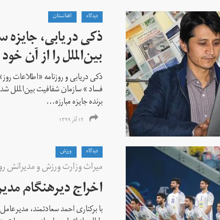
دیدگاه
افغانستان
ذکی دریابی، جایزه 
بین‌الملل را از آن خود 
ذکی دریابی و روزنامه «اطلاعات‌ روز» ا
فساد » سازمان شفافیت بین‌الملل شدن
برنده جایزه مبارزه...
۱۲ آذر ۱۳۹۹
دیدگاه
ورزش
میراث وزارت ورزش و مدیرانش ر
اخراج دیرهنگام مدیر
با برکناری احمد سعادتمند، مدیرعامل