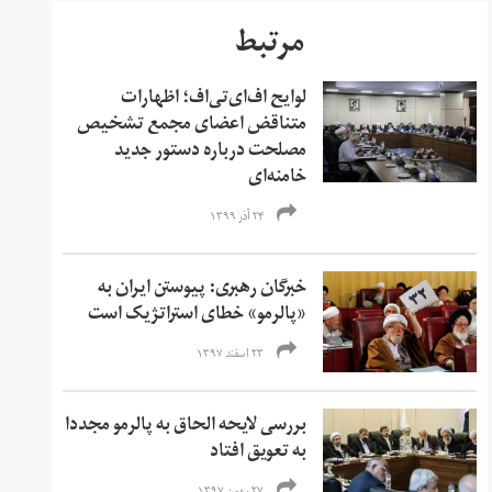
مرتبط
لوایح اف‌ای‌تی‌اف؛ اظهارات
متناقض اعضای مجمع تشخیص
مصلحت درباره دستور جدید
خامنه‌ای
۲۴ آذر ۱۳۹۹
خبرگان رهبری: پیوستن ایران به
«پالرمو» خطای استراتژیک است
۲۳ اسفند ۱۳۹۷
بررسی لایحه الحاق به پالرمو مجددا
به تعویق افتاد