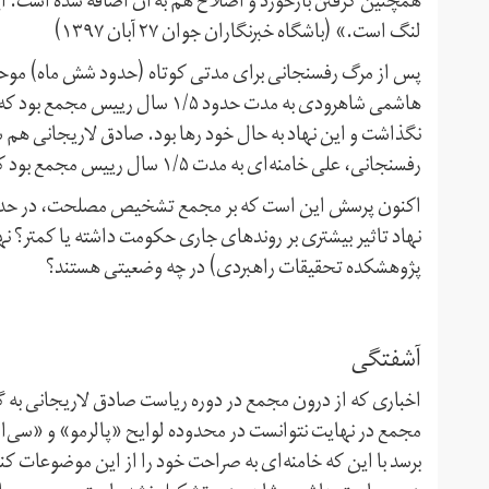
همچنین گرفتن بازخورد و اصلاح هم به آن اضافه شده است. این 
لنگ است.» (باشگاه خبرنگاران جوان ۲٧ آبان ۱۳۹٧)
پس از مرگ رفسنجانی برای مدتی کوتاه (حدود شش ماه) موحد
هاشمی شاهرودی به مدت حدود ۱/۵ س
نگذاشت و این نهاد به حال خود رها بود. صادق لاریجانی هم
رفسنجانی، علی خامنه‌ای به مدت ۱/۵ سال رییس مجمع بود که در دوره ریاست او نیز مجمع وضعیت تثبیت‌شده‌ای نداشت.
اکنون پرسش این است که بر مجمع تشخیص مصلحت، در حدود س
نهاد تاثیر بیشتری بر روندهای جاری حکومت داشته یا کمتر؟ ن
پژوهشکده تحقیقات راهبردی) در چه وضعیتی هستند؟
آشفتگی
اخباری که از درون مجمع در دوره ریاست صادق لاریجانی به 
مجمع در نهایت نتوانست در محدوده لوایح «پالرمو» و «سی‌اف‌ت
برسد با این که خامنه‌ای به صراحت خود را از این موضوعات ک