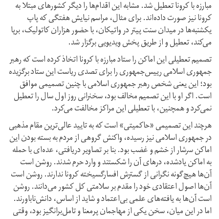
مبارزه با کرونا تعطیل شد. مشابه این اقدام‌ها را دیگر کشورهای مبتلا به
کرونا نیز صورت داده‌اند. برای مثال، مراسم نیایش هفتگی که پاپ
یکشنبه‌ها در میدان سنت پیتر در واتیکان، با حضور هزاران کاتولیک، برپا
می‌کند، تعطیل و از طریق پخش ویدیویی برگزار شد.
تصمیم تعطیلی این اماکن را ستاد مبارزه با کرونا اتخاذ کرده است که رهبر
جمهوری اسلامی رییس‌جمهوری را برای تصدی ریاست این ستاد برگزیده
بود؛ این یعنی شخص رهبر جمهوری اسلامی با چنین تصمیمی موافق
است. اگر او با این تصمیم مخالف بود، سخنرانی روز اول سال را تعطیل
نمی‌کرد و همچنین، با تعطیلی این مراکز مخالفت می‌کرد.
هرچند این تصمیمی «حاکمیتی» است که به تایید عالی‌ترین مقام مذهبی
در جمهوری اسلامی نیز رسیده، واکنش گروهی از مردم به بسته بودن این
اماکن سرشار از خشم و غضب بود. بنا بر تصاویر دریافتی، عده‌ای با حمله
به اماکن یاد‌شده، درهای آن را شکستند و وارد حرم شدند. روشن است
آن‌ها هیچ‌گونه نگرانی از گسترش افسارگسیخته کرونا ندارند. روشن است
آن‌ها اصول اعتقادی خود را مقدم بر سلامتی کل کشور می‌دانند. روشن
است آن‌ها به یافته‌های علمی بی‌اعتماد و شاید از اساس، دانش‌ناباورند.
اما در این میان، سخن یکی از مهاجمان پرمعنا و تامل‌برانگیز بود، وقتی