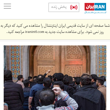
Skip
oggle
پخش زنده
to
ation
main
content
شما صفحه ای از سایت قدیمی ایران اینترنشنال را مشاهده می کنید که دیگر به
روز نمی شود. برای مشاهده سایت جدید به
iranintl.com
مراجعه کنید.
_157028992.jpg