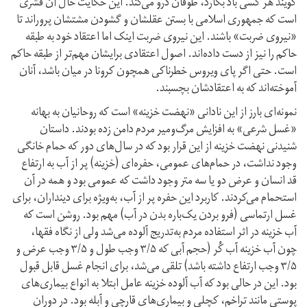
گویند هر کسی باد بکارد، طوفان درو می‌کند. این حکایت حال آن قشری
است که جمهوری اسلامی با بستن عقلشان و گشودن مشتشان پروراند تا
«نیروی ضربت» باشند. این نیروی ضربت اینک اما اعتقاد خود به طبقه
حاکم را نیز از دست داده‌اند. اصول اعتقادی برایشان مهم‌تر از طبقه حاکم
است. حتی اگر پای ویروس خطرناکی همچون کرونا در میان باشد، آنان
آموخته‌اند که به اعتقادشان بچسبند.
نمونه‌ای بارز از این نادانی «نهضت خزینه» است که روحانیان به بهانه
«غسل شرعی» به افزایش مرگ‌و‌میر مردم دامن زده بودند. داستان
شنیدنی نهضت خزینه از این قرار بود که در سال‌های دور که حمام خانگی
وجود نداشت، در حمام‌های عمومی، حفره‌ای (خزینه) پر از آب به ارتفاع
قد انسان و عرض دو یا سه متر وجود داشت که عمومی بود و همه در آن
استحمام می‌کردند. کاربرد این حفره پر از آب، به‌ویژه برای دینداران، برای
غسل ارتماسی (فرو بردن یک‌باره بدن در آب) مهم بود. روشن است که
آب خزینه در اثر استفاده مردم به‌تدریج آلوده می‌شد ولی از نگاه فقها،
چون آب خزینه آب کُر (حجم آبی که ۳/۵ وجب طول و ۳/۵ وجب عرض و
۳/۵ وجب ارتفاع داشته باشد) تلقی می‌شد، برای انجام غسل قابل قبول
بود. این در حالی بود که آب آلوده خزینه عامل ابتلا به انواع بیماری‌های
پوستی مانند تراخم، کچلی و بیماری‌های قارچی و آبله بود. در دوران