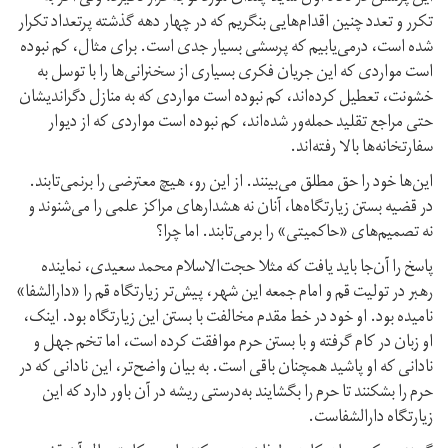
تکرر و تعدد چنین اقدام‌هایی بنگریم که در چهار دهه گذشته پرتعداد تکرار
شده است، در‌می‌یابیم که پرسشی بسیار جدی است. برای مثال، کم نبوده
است مواردی که این جریان فکری بسیاری از سخنرانی‌ها را با توسل به
خشونت، تعطیل کرده‌اند، کم نبوده است مواردی که به منازل دگراندیشان
حتی مراجع تقلید حمله‌ور شده‌اند، کم نبوده است مواردی که از دیوار
سفارتخانه‌ها بالا رفته‌اند.
این‌ها خود را حق مطلق می‌بینند. از این رو، هیچ معترضی را برنمی‌تابند.
در قضیه بستن زیارتگاه‌ها، آنان نه هشدارهای مراکز علمی را می‌شنوند و
نه تصمیم‌های «حاکمیتی» را بر‌می‌تابند. اما چرا؟
پاسخ را آن‌جا باید یافت که مثلا حجت‌الاسلام محمد سعیدی، نماینده
رهبر در تولیت قم و امام جمعه این شهر، پیش‌تر زیارتگاه قم را «دارالشفا»
نامیده بود. او خود در خط مقدم مخالفت با بستن این زیارتگاه بود. اینک،
او زبان در کام گرفته و با بستن حرم موافقت کرده است، اما تخم جهل و
نادانی که او پاشید همچنان باقی است. به بیان واضح‌تر، این نادانی که در
حرم را بشکنند تا حرم را بگشایند به‌درستی ریشه در آن باور دارد که این
زیارتگاه دارالشفاست.