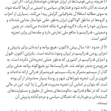
۱) هرچند برخی قومیت‌ها در ایران خواهان خودمختاری‌اند، اگر این
فرصت به آنان داده شود و فشارهای سیاسی و امنیتی بر آن‌ها کاسته شود،
به سوی مطالبه استقلال جغرافیایی گرایش پیدا می‌کنند. بسیاری از احزاب
و گروه‌ها در مناطق گوناگون ایران به‌طور علنی خواستار جدایی شده‌اند و
بسیاری خود را نه یک «گروه قومی» بلکه «ملت» می‌نامند. در چنین
وضعیتی، فدرالیسم با منافع ملی تعارض دارد و مقدمه‌ای برای تجزیه
کشور است.
۲) از حدود ۱۵۰ سال پیش تاکنون، هیچ برنامه و ایده‌ای برای پذیرش و
اجرای روشن فدرالیسم در ایران وجود نداشته است. بنابراین اکنون، قبول
و اجرای فدرالیسم در کشوری که به‌طور عملی تجربه‌اش نکرده است، به
هرج‌و‌مرج منجر خواهد شد. فدرالیست‌ها نیز هیچ‌گونه برنامه عملی برای
گذار از سیستم متمرکز به یک سیستم غیر‌متمرکز فدرالی ارائه نداده‌اند و
افزون بر آن، تجربه شوراهای شهر و روستا بسیار محدودتر از آن بوده
است که بتوان بر اساس آن تجربه مدیریت فدرالی را بنا کرد. این در حالی
است که در نظام فدراتیو، حکومت‌های محلی از حقوق و مسئولیت‌های
گسترده‌ای برخوردارند که نخبگان سیاسی و مردم آماده پذیرش آن
نیستند.