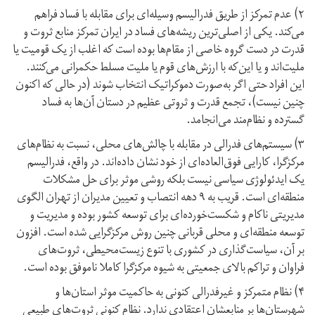
۲) عدم تمرکز از طریق فدرالیسم وسیله‌ای برای مقابله با فساد فراهم
می‌کند. یکی از اصلی‌ترین ریشه‌های فساد در ایران تمرکز منابع ثروت و
قدرت در دست گروه خاصی از مقام‌ها بوده است که اغلب از یک قومیت یا
ملیت‌اند و یا این‌که با ارزش‌های قوم یا ملیت مسلط حکمرانی می‌کنند.
این افراد حتی اگر به‌صورت دموکراتیک انتخاب شوند (در حالی که اکنون
چنین نیست)، تجمع قدرت و ثروتی عظیم در دستان آن‌ها به فساد
گسترده و نظام‌مند می‌انجامد.
۳) سیستم‌های فدرالی در مقابله با چالش‌های محلی، نسبت به نظام‌های
مرکزگرا، کارایی فوق‌العاده‌ای از خود نشان داده‌اند. در واقع، فدرالیسم
یک ایدئولوژی سیاسی نیست بلکه روشی موثر برای حل مشکلات
منطقه‌ای است. قریب به ۹ دهه انتصاب و تعیین مدیران از تهران الگوی
مدیریتی ناکام و شکست‌خورده‌ای برای توسعه کشور بوده و مدیریت و
توسعه منطقه‌ای و محلی قربانی چنین روش مرکزگرایی شده است. افزون
بر آن، سیاست‌گذاری در کشوری با تنوع زیست‌محیطی، ثروت‌های
فراوان و تراکم بالای جمعیتی به شیوه مرکزگرا کاملا ناموفق بوده است.
۴) نظام متمرکز و غیر‌فدرالی کنونی به حاکمیت موثر استان‌ها و
شهرستان‌ها بر منابعشان اعتقادی ندارد. نظام کنونی ثروت‌های طبیعی