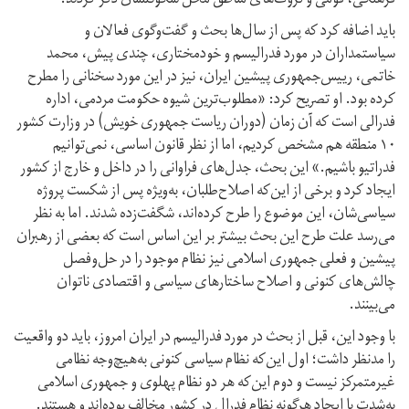
فرهنگی، قومی و ثروت‌های مناطق محل سکونتشان ذکر کردند.
باید اضافه کرد که پس از سال‌ها بحث و گفت‌و‌گوی فعالان و
سیاستمداران در مورد فدرالیسم و خودمختاری، چندی پیش، محمد
خاتمی، رییس‌جمهوری پیشین ایران، نیز در این مورد سخنانی را مطرح
کرده بود. او تصریح کرد: «مطلوب‌ترین شیوه حکومت مردمی، اداره
فدرالی است که آن زمان (دوران ریاست جمهوری خویش) در وزارت کشور
۱۰ منطقه هم مشخص کردیم، اما از نظر قانون اساسی، نمی‌توانیم
فدراتیو باشیم.» این بحث، جدل‌های فراوانی را در داخل و خارج از کشور
ایجاد کرد و برخی از این‌که اصلاح‌طلبان، به‌ویژه پس از شکست پروژه
سیاسی‌شان، این موضوع را طرح کرده‌اند، شگفت‌زده شدند. اما به نظر
می‌رسد علت طرح این بحث بیشتر بر این اساس است که بعضی از رهبران
پیشین و فعلی جمهوری اسلامی نیز نظام موجود را در حل‌و‌فصل
چالش‌های کنونی و اصلاح ساختارهای سیاسی و اقتصادی ناتوان
می‌بینند.
با وجود این، قبل از بحث در مورد فدرالیسم در ایران امروز، باید دو واقعیت
را مد‌نظر داشت؛ اول این‌که نظام سیاسی کنونی به‌هیچ‌وجه نظامی
غیرمتمرکز نیست و دوم این‌که هر دو نظام پهلوی و جمهوری اسلامی
به‌شدت با ایجاد هر‌گونه نظام فدرال در کشور مخالف بوده‌اند و هستند.