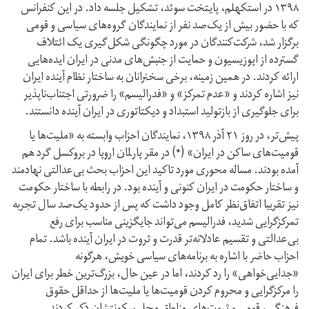
۱۳۹۸ در استکهلم، پایتخت سوئد، تشکیل جلسه داد. در این کنفرانس
که با حضور بیش از یک‌صد نفر از نمایندگان گروه‌های سیاسی و قومی
برگزار شد، شرکت‌کنندگان در مورد چگونگی شکل‌گیری یک ائتلاف
گسترده از اپوزیسیون و حمایت از جنبش‌های مدنی در ایران ایده‌هایی
ارائه کردند. در همین زمینه، برخی سخنرانان به ساختار نظام آینده ایران
نیز اشاره کردند و «عدم تمرکز» و «فدرالیسم» را ضرورتی اجتناب‌ناپذیر
برای جلوگیری از بازتولید استبداد و دیکتاتوری در ایران آینده دانستند.
پیش‌تر، در روز ۲۱ آذر ۱۳۹۸، نمایندگان احزاب وابسته به «ملیت‌ها یا
قومیت‌‌های ساکن در ایران» (*) در مقر پارلمان اروپا در بروکسل گرد هم
آمده بودند. مساله محوری مورد تاکید این احزاب بحث بی‌عدالتی نهادمند
و ساختار حکومت در ایران کنونی و آینده بود. در رابطه با ساختار حکومت
نیز تقریبا اتفاق‌نظر کامل وجود داشت که پس از حدود یک‌صد سال تجربه
تمرکز‌گرایی شدید، فدرالیسم می‌تواند جایگزینی مناسب برای رفع
بی‌عدالتی و تقسیم عادلانه‌تر قدرت و ثروت در ایران آینده باشد. تمام
احزاب حاضر با اشاره به برنامه‌های سیاسی خویش، هر‌گونه
«جدایی‌خواهی» را رد کردند، اما در عین حال، بزرگ‌ترین خطر برای ایران
را مرکزگرایی و محروم کردن قومیت‌ها یا ملیت‌ها از حداقل حقوق