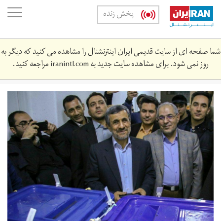
Skip
oggle
پخش زنده
to
ation
main
content
شما صفحه ای از سایت قدیمی ایران اینترنشنال را مشاهده می کنید که دیگر به
روز نمی شود. برای مشاهده سایت جدید به
iranintl.com
مراجعه کنید.
photo_2020-
02-
21_16-
47-
20.jpg