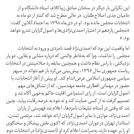
این نگرانی بار دیگر در سخنان صادق زیباکلام، استاد دانشگاه و از
حامیان جدی اصلاح‌طلبان، در حالی مطرح شد که کمتر از دو ماه به
انتخابات مجلس مانده بود. او در دی‌ماه ۱۳۹۸ به اعتماد آنلاین گفت:
«مجلس یازدهم در اختیار احمدی‌نژادی‌ها و اصول‌گرایان تندرو خواهد
بود.»
اما واقعیت این بود که احمدی‌نژاد قصد نامزدی و ورود به انتخابات
مجلس را نداشت، چرا که به‌خاطر چالشی که درباره مشایی و بقایی، دو یار
نزدیکش، با راس نظام داشت و همچنین سابقه رد صلاحیتش در انتخابات
ریاست جمهوری سال ۱۳۹۶، پیش‌بینی می‌کرد باز هم نتواند در سپهر
سیاسی جمهوری اسلامی عرض‌اندام کند. او پیش از آغاز انتخابات، با
حضور در مهمانی افطاری جامعه مهندسین، که از تشکل‌های مهم
اصول‌گرایان است، از رای استمزاجی اقلیت حاکم به‌خوبی آگاه شد و
تصمیم گرفت نه از کسی حمایت کند و نه خود به عرصه رقابت بیاید. چنین
شد که وقتی در آستانه تبلیغات نامزدها، اعلام شد فهرستی از یاران
احمدی‌نژاد، موازی با سایر اصول‌گرایان ارائه خواهد شد، مرتضی تمدن،
استاندار تهران در دوران احمدی‌نژاد، که اکنون نقش پیشکار و سخنگوی
او را بر عهده دارد، به‌صراحت اعلام کرد او (احمدی‌نژاد) در انتخابات دوم