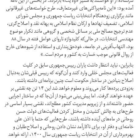
سرگشاده از او خواستند به مسیر «ولایت» بازگردد. در بخشی از این نامه
آمده بود: «این نامه‌پراکنی‌های غیرمتعارف، طرح خواسته‌های غیرقانونی
مانند برگزاری زودهنگام انتخابات ریاست جمهوری و مجلس شورای
اسلامی، تضعیف نهادها و ارکان نظام اسلامی به بهانه نقد و اصلاح‌گری،
عدم ترجیح مصالح ملی بر مسائل شخصی و گروهی مانند تکرار موضوع
مهندسی انتخابات، در حالی‌که کلیدواژه ناروای عوامل فتنه در سال ۸۸
بود، التهاب‌آفرینی در جامعه، خودحق‌پنداری و استفاده از شیوه‌های خارج
از روال قانونی موجب خسارت به کشور و مردم است.»
بنابراین، نباید انتظار داشت یاران رییس‌جمهوری سابق در کلیت
فعالیت‌های مجلس خللی وارد کنند و آن‌گونه که رییس قبلی‌شان به‌دنبال
اصلاح بنیادین در ساختار حکومت است چنین برنامه‌ای داشته باشند.
به‌زودی پرده‌ها کنار می‌روند و معلوم خواهد شد این ۱۴ تن چه نقشی بر
عهده خواهند گرفت. اما پیش‌بینی می‌شود از آن‌جا که در ساختار اجرایی
حضور داشته‌اند و از زیر‌و‌بم مدیریت کشور مطلع‌اند، نقشی بسیار اساسی در
طرح‌های به چالش کشیدن و مختل کردن فعالیت‌های دولت حسن
روحانی در ماه‌های آینده داشته باشند، طرح‌هایی که حتما با اذن علی
خامنه‌ای و دفتر او، برای ناکارآمد نشان دادن روحانی و اصلاح‌طلبان و
بهره‌برداری از آن در انتخابات ریاست جمهوری سال ۱۴۰۰، ارائه خواهد