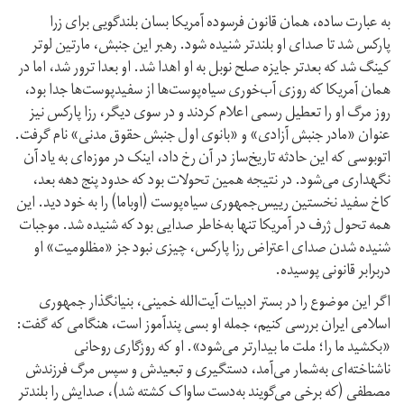
به عبارت ساده، همان قانون فرسوده آمریکا بسان بلندگویی برای زرا
پارکس شد تا صدای او بلندتر شنیده شود. رهبر این جنبش، مارتین لوتر
کینگ شد که بعدتر جایزه صلح نوبل به او اهدا شد. او بعدا ترور شد، اما در
همان آمریکا که روزی آب‌خوری سیاه‌پوست‌ها از سفیدپوست‌ها جدا بود،
روز مرگ او را تعطیل رسمی اعلام کردند و در سوی دیگر، رزا پارکس نیز
عنوان «مادر جنبش آزادی» و «بانوی اول جنبش حقوق مدنی» نام گرفت.
اتوبوسی که این حادثه تاریخ‌ساز در آن رخ داد، اینک در موزه‌ای به یاد آن
نگهداری می‌شود. در نتیجه همین تحولات بود که حدود پنج دهه بعد،
کاخ سفید نخستین رییس‌جمهوری سیاه‌پوست (اوباما) را به خود دید. این
همه تحول ژرف در آمریکا تنها به‌خاطر صدایی بود که شنیده شد. موجبات
شنیده شدن صدای اعتراض رزا پارکس، چیزی نبود جز «مظلومیت» او
دربرابر قانونی پوسیده.
اگر این موضوع را در بستر ادبیات آیت‌الله خمینی، بنیانگذار جمهوری
اسلامی ایران بررسی کنیم، جمله او بسی پندآموز است، هنگامی که گفت:
«بکشید ما را؛ ملت ما بیدارتر می‌شود». او که روزگاری روحانی
ناشناخته‌ای به‌شمار می‌آمد، دستگیری و تبعیدش و سپس مرگ فرزندش
مصطفی (که برخی می‌گویند به‌دست ساواک کشته شد)، صدایش را بلندتر