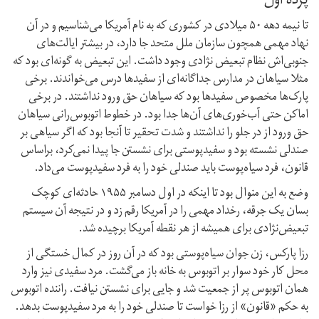
پرده اول
تا نیمه دهه ۵۰ میلادی در کشوری که به نام آمریکا می‌شناسیم و در آن
نهاد مهمی همچون سازمان ملل متحد جا دارد، در بیشتر ایالت‌های
جنوبی‌اش نظام تبعیض‌ نژادی وجود داشت. این تبعیض به گونه‌ای بود که
مثلا سیاهان در مدارس جداگانه‌ای از سفیدها درس می‌خواندند. برخی
پارک‌ها مخصوص سفیدها بود که سیاهان حق ورود نداشتند. در برخی
اماکن حتی آب‌خوری‌های آن‌ها جدا بود. در خطوط اتوبوس‌رانی سیاهان
حق ورود از در جلو را نداشتند و شدت تحقیر تا آنجا بود که اگر سیاهی بر
صندلی نشسته بود و سفید‌پوستی برای نشستن جا پیدا نمی‌کرد، براساس
قانون، فرد سیاه‌پوست باید صندلی خود را به فرد سفید‌پوست می‌داد.
وضع به این منوال بود تا اینکه در اول دسامبر ۱۹۵۵ حادثه‌ای کوچک
بسان یک جرقه‌، رخداد مهمی را در آمریکا رقم زد و در نتیجه آن سیستم
تبعیض‌نژادی برای همیشه از هر نقطه آمریکا برچیده شد.
رزا پارکس، زن جوان سیاه‌پوستی بود که در آن روز در کمال خستگی از
محل کار خود سوار بر اتوبوس به خانه باز می‌گشت. مرد سفیدی نیز وارد
همان اتوبوس پر از جمعیت شد و جایی برای نشستن نیافت. راننده اتوبوس
به حکم «قانون» از رزا خواست تا صندلی خود را به مرد سفیدپوست بدهد.