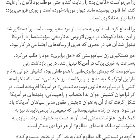
رزا می‌توانست «قانون بد» را رعایت کند و حتی موظف بود قانون را رعایت
کند، اما قانون پوسیده مانند دیوار موریانه‌خورده است و روزی فرو می‌ریزد؛
فقط نیاز به تلنگری است.
رزا امتناع کرد، اما قانون به حمایت از مرد سفید‌پوست آمد. رزا دستگیر شد
و این رخداد کوچک در درون اتوبوس به تاریخی سرنوشت‌ساز در آمریکا
تبدیل شد آن هم در عصری که خبری از رسانه‌های اجتماعی در کار نبود.
خبر دستگیری زن سیاه‌پوستی که «حق برابری» خود را طلب می‌کرد،
به‌سرعت به خبری بزرگ در آمریکا تبدیل شد. در پی بازداشت زنی
سیاه‌پوست که جرمش برابری‌طلبی با هم‌وطنش بود، کشیش جوانی به نام
مارتین لوترکینگ به دفاع از او برخاست. رزا خود نمی‌دانست که ناخواسته
آتشی را در سراپرده «قانون فرسوده تبعیض» در آمریکا افروخته است. در
اثر فراخوان کشیش جوان به اعتصاب و راهپیمایی، پدیده‌ای در آمریکا
شکل گرفت که از آن به‌عنوان «جنبش حقوق مدنی سیاهان آمریکا» یاد
می‌شود. وجدان زنده سفید‌پوستانی که تبعیض را برنمی‌تابیدند نیز به
کمک این اعتراضات مدنی آمد. آن‌ها دست به خشونت نزدند. نیازی به
خشونت نبود بلکه «صدای مظلوم» از هر فریادی بلندتر است.
«آنچه در نیمه‌شبی ناله مظلوم کند/ به خدا گر اثر خنجر مسموم کند»