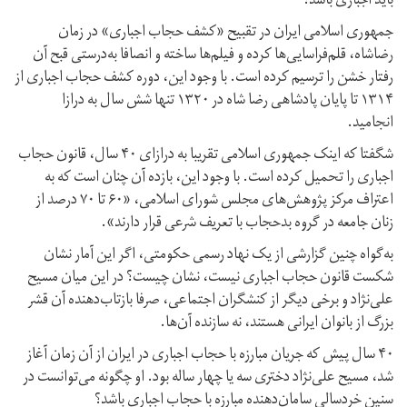
باید اجباری باشد؟
جمهوری اسلامی ایران در تقبیح «کشف حجاب اجباری» در زمان
رضاشاه، قلم‌فراسایی‌ها کرده و فیلم‌ها ساخته و انصافا به‌درستی قبح آن
رفتار خشن را ترسیم کرده است. با وجود این، دوره کشف حجاب اجباری از
۱۳۱۴ تا پایان پادشاهی رضا شاه در ۱۳۲۰ تنها شش سال به درازا
انجامید.
شگفتا که اینک جمهوری اسلامی تقریبا به درازای ۴۰ سال، قانون حجاب
اجباری را تحمیل کرده است. با وجود این، بازده آن چنان است که به
اعتراف مرکز پژوهش‌های مجلس شورای اسلامی، «۶۰ تا ۷۰ درصد از
زنان جامعه در گروه بدحجاب با تعریف شرعی قرار دارند».
به‌گواه چنین گزارشی از یک نهاد رسمی حکومتی، اگر این آمار نشان
شکست قانون حجاب اجباری نیست،‌ نشان چیست؟ در این میان مسیح
علی‌نژاد و برخی دیگر از کنشگران اجتماعی، صرفا بازتاب‌دهنده آن قشر
بزرگ از بانوان ایرانی هستند، نه سازنده آن‌ها.
۴۰ سال پیش که جریان مبارزه با حجاب اجباری در ایران از آن زمان آغاز
شد، مسیح علی‌نژاد دختری سه یا چهار ساله بود. او چگونه می‌توانست در
سنین خردسالی سامان‌دهنده مبارزه با حجاب اجباری باشد؟