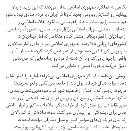
نگاهی به عملکرد جمهوری اسلامی نشان می‌دهد که این رژیم از زمان
پیدایش و گسترش ویروس جدید کرونا در ایران، با مردم صادق نبود و هنوز
هم نیست. رژیم منتظر ماند تا راهپیمایی سالگرد انقلاب اسلامی و
انتخابات مجلس شورای اسلامی برگزار شوند. سپس، به‌مرور آمار ناقصی
از مبتلایان را قطره‌چکانی منتشر کرد و هنگامی که آمار مبتلایان در
کشور‌های اروپایی بالا رفت، جمهوری اسلامی نیز در دادن آمار مبتلایان
به ویروس کرونا کمی دست‌و‌دل‌بازانه‌تر عمل کرد، اگرچه همچنان آمار
واقعی را پنهان می‌کند و با آن دسته از مردم و رسانه‌هایی که خبر‌رسانی
دقیق می‌کنند برخورد امنیتی و قضایی می‌کند.
پرسش این‌جاست که اگر جمهوری اسلامی می‌خواهد آمارها را کمتر نشان
دهد، چرا به دنبال دریافت پول نقد از جامعه بین‌المللی و لغو تحریم‌ها
می‌دود، رژیمی که با امتناع از قرنطینه شهر قم و سوء‌مدیریت‌های بعدی،
نه تنها موجب گسترش وسیع این ویروس در ایران شد که حتی آن را به
سایر نقاط دنیا نیز صادر کرد. از طرف دیگر، ملاهای حاکم بر ایران تلاش
جدی برای ریشه‌کنی این بیماری نمی‌کنند. نمونه ساده‌‌اش تراکم بالای
زندانیان در زندان‌های سراسر کشور و سیل بیماران مراجعه‌کننده به
بیمارستان‌هاست که با برنامه مناسبی برای مبارزه با کرونا روبه‌رو نیستند.