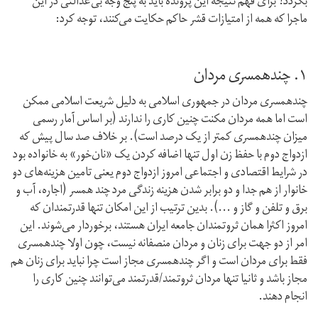
بگردد؟ برای فهم نتیجه این پرونده باید به پنج وجه بی‌عدالتی در این
ماجرا که همه از امتیازات قشر حاکم حکایت می‌کنند، توجه کرد:
۱. چندهمسری مردان
چندهمسری مردان در جمهوری اسلامی به دلیل شریعت اسلامی ممکن
است اما همه مردان مکنت چنین کاری را ندارند (بر اساس آمار رسمی
میزان چندهمسری کمتر از یک درصد است). بر خلاف صد سال پیش که
ازدواج دوم با حفظ زن اول تنها اضافه کردن یک «نان‌خور» به خانواده بود
در شرایط اقتصادی و اجتماعی امروز ازدواج دوم یعنی تامین هزینه‌های دو
خانوار از هم جدا و دو برابر شدن هزینه زندگی مرد چند همسر (اجاره، آب و
برق و تلفن و گاز و ...). بدین ترتیب از این امکان تنها قدرتمندان که
امروز اکثرا همان ثروتمندان جامعه ایران هستند، برخوردار می‌شوند. این
امر از دو جهت برای زنان و مردان منصفانه نیست، چون اولا چندهمسری
فقط برای مردان است و اگر چندهمسری مجاز است چرا نباید برای زنان هم
مجاز باشد و ثانیا تنها مردان ثروتمند/قدرتمند می‌توانند چنین کاری را
انجام دهند.