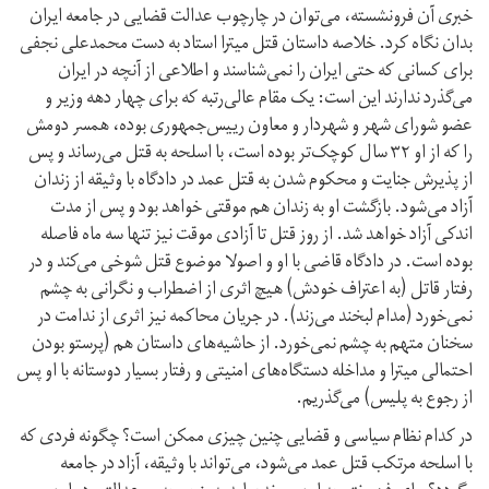
خبری آن فرونشسته، می‌توان در چارچوب عدالت قضایی در جامعه ایران
بدان نگاه کرد. خلاصه داستان قتل میترا استاد به دست محمدعلی نجفی
برای کسانی که حتی ایران را نمی‌شناسند و اطلاعی از آنچه در ایران
می‌گذرد ندارند این است: یک مقام عالی‌رتبه که برای چهار دهه وزیر و
عضو شورای شهر و شهردار و معاون رییس‌جمهوری بوده، همسر دومش
را که از او ۳۲ سال کوچک‌تر بوده است، با اسلحه به قتل می‌رساند و پس
از پذیرش جنایت و محکوم شدن به قتل عمد در دادگاه با وثیقه از زندان
آزاد می‌شود. بازگشت او به زندان هم موقتی خواهد بود و پس از مدت
اندکی آزاد خواهد شد. از روز قتل تا آزادی موقت نیز تنها سه ماه فاصله
بوده است. در دادگاه قاضی با او و اصولا موضوع قتل شوخی می‌کند و در
رفتار قاتل (به اعتراف خودش) هیچ اثری از اضطراب و نگرانی به چشم
نمی‌خورد (مدام لبخند می‌زند). در جریان محاکمه نیز اثری از ندامت در
سخنان متهم به چشم نمی‌خورد. از حاشیه‌های داستان هم (پرستو بودن
احتمالی میترا و مداخله دستگاه‌های امنیتی و رفتار بسیار دوستانه با او پس
از رجوع به پلیس) می‌گذریم.
در کدام نظام سیاسی و قضایی چنین چیزی ممکن است؟ چگونه فردی که
با اسلحه مرتکب قتل عمد می‌شود، می‌تواند با وثیقه، آزاد در جامعه