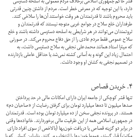
قشر حاکم جمهوری اسلامی برخلاف مردم معمولی به اسلحه دسترسی
دارد، با این توجیه که در معرض خطر است. مردم از داشتن چنین قدرتی
باید محروم باشند تا قدرتمندان هر وقت خواستند آن‌ها را سلاخی کنند.
طرفداران خلع سلاح در جوامع غربی متوجه نیستند که قدرتمندان و
ثروتمندان می‌توانند در هر شرایطی به اسلحه دسترسی داشته باشند و خلع
سلاح عمومی فقط مردم عادی را از حق دفاع محروم می‌کند. در صورتی
که میترا استاد همانند محمدعلی نجفی به سلاح دسترسی داشت، به
احتمال زیاد این گونه و به آسانی کشته نمی‌شد یا حداقل عاملی بازدارنده
در تصمیم نجفی به کشتن او وجود داشت.
۴. خریدن قصاص
تنها قشر کوچکی از جامعه ایران دارای امکانات مالی در حد پرداختن
صدها میلیون تا ده‌ها میلیارد تومان برای گرفتن رضایت از «صاحبان دم»
هستند. در پرونده نجفی سخن از ده میلیارد تومان بوده است. قدرتمندان
در جمهوری اسلامی همه از این ظرفیت مالی برخوردارند. خانواده‌ها وقتی
در برابر دو گزینه قصاص یا دریافت خون‌بها (بالاخص از سوی افراد دارای
مکنت) قرار گیرند، عموما خون‌بها را انتخاب می‌کنند. بنابراین کسانی که با