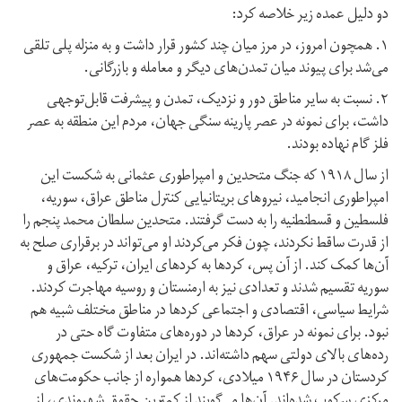
دو دلیل عمده زیر خلاصه کرد:
۱. همچون امروز، در مرز میان چند کشور قرار داشت و به منزله پلی تلقی
می‌شد برای پیوند میان تمدن‌های دیگر و معامله و بازرگانی.
۲. نسبت به سایر مناطق دور و نزدیک، تمدن و پیشرفت قابل‌توجهی
داشت، برای نمونه در عصر پارینه سنگی جهان، مردم این منطقه به عصر
فلز گام نهاده بودند.
از سال ۱۹۱۸ که جنگ متحدین و امپراطوری عثمانی به شکست این
امپراطوری انجامید، نیروهای بریتانیایی کنترل مناطق عراق، سوریه،
فلسطین و قسطنطنیه را به دست گرفتند. متحدین سلطان محمد پنجم را
از قدرت ساقط نکردند، چون فکر می‌کردند او می‌تواند در برقراری صلح به
آن‌ها کمک کند. از آن پس، کردها به کردهای ایران، ترکیه، عراق و
سوریه تقسیم شدند و تعدادی نیز به ارمنستان و روسیه مهاجرت کردند.
شرایط سیاسی، اقتصادی و اجتماعی کردها در مناطق مختلف شبیه هم
نبود. برای نمونه در عراق، کردها در دوره‌های متفاوت گاه حتی در
رده‌های بالای دولتی سهم داشته‌اند. در ایران بعد از شکست جمهوری
کردستان در سال ۱۹۴۶ میلادی، کردها همواره از جانب حکومت‌های
مرکزی سرکوب شده‌اند. آن‌ها می‌گویند از کمترین حقوق شهروندی، از