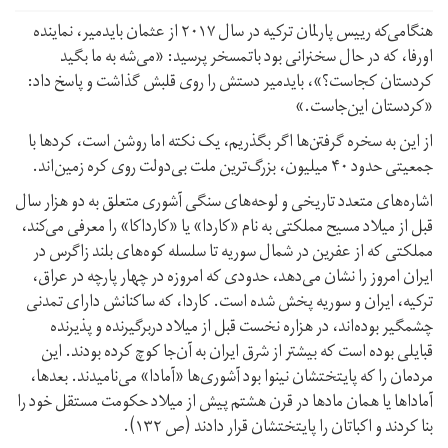
هنگامی‌که‌ ريیس پارلمان ترکیه‌ در سال ۲۰۱۷ از عثمان بایدمیر، نمایندە
اورفا، که‌ در حال سخنرانی بود با‌تمسخر پرسید: «می‌شه‌ به‌ ما بگید
کردستان کجاست؟»، بایدمیر دستش را روی قلبش گذاشت و پاسخ داد:
«کردستان این‌جاست.»
از این به سخره‌ گرفتن‌ها اگر بگذریم، یک نکته‌ اما روشن است، کردها با
جمعیتی حدود ۴۰ میلیون، بزرگ‌ترین ملت بی‌دولت روی کره‌ زمین‌اند.
اشارەهای متعدد تاریخی و لوحه‌های سنگی آشوری متعلق به دو هزار سال
قبل از میلاد مسیح مملکتی به نام «کاردا» یا «کارداکا» را معرفی می‌کند،
مملکتی که از عفرین در شمال سوریه‌ تا سلسله کوه‌های بلند زاگرس در
ایران امروز را نشان می‌دهد، حدودی که امروزه در چهار پارچه در عراق،
ترکیه، ایران و سوریه پخش شده است. کاردا، که ساکنانش دارای تمدنی
چشمگیر بوده‌اند، در هزاره نخست قبل از میلاد در‌برگیرنده و پذیرنده
قبایلی بوده است که بیشتر از شرق ایران به آن‌جا کوچ کرده‌ بودند. این
مردمان را که پایتختشان نینوا بود آشوری‌ها «آمادا» می‌نامیدند. بعدها،
آماداها یا همان مادها در قرن هشتم پیش از میلاد حکومت مستقل خود را
بنا کردند و اکباتان را پایتختشان قرار دادند (ص ۱۳۲).