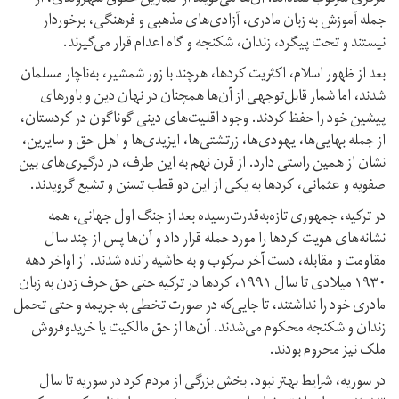
جمله آموزش به زبان مادری، آزادی‌های مذهبی و فرهنگی، برخوردار
نیستند و تحت پیگرد، زندان، شکنجه و گاه اعدام قرار می‌گیرند.
بعد از ظهور اسلام، اکثریت کردها، هرچند با زور شمشیر، به‌ناچار مسلمان
شدند، اما شمار قابل‌توجهی از آن‌ها همچنان در نهان دین و باورهای
پیشین خود را حفظ کردند. وجود اقلیت‌های دینی گوناگون در کردستان،
از جمله بهایی‌ها، یهودی‌ها، زرتشتی‌ها، ایزیدی‌ها و اهل حق و سایرین،
نشان از همین راستی دارد. از قرن نهم به این طرف، در درگیری‌های بین
صفویه و عثمانی، کردها به یکی از این دو قطب تسنن و تشیع گرویدند.
در ترکیە، جمهوری تازه‌به‌قدرت‌رسیده بعد از جنگ اول جهانی، همە
نشانەهای هویت کردها را مورد حملە قرار داد و آن‌ها پس از چند سال
مقاومت و مقابله، دست آخر سرکوب و به حاشیه رانده شدند. از اواخر دهه
۱۹۳۰ میلادی تا سال ١٩٩١، کردها در ترکیه حتی حق حرف زدن به زبان
مادری خود را نداشتند، تا جایی‌که در صورت تخطی به جریمه و حتی تحمل
زندان و شکنجه محکوم می‌شدند. آن‌ها از حق مالکیت یا خرید‌و‌فروش
ملک نیز محروم بودند.
در سوریه، شرایط بهتر نبود. بخش بزرگی از مردم کرد در سوریه تا سال