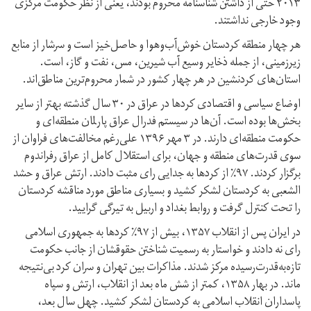
۲۰۱۳ حتی از داشتن شناسنامه محروم بودند، یعنی از نظر حکومت مرکزی
وجود خارجی نداشتند.
هر چهار منطقه کردستان خوش‌آب‌و‌هوا و حاصل‌خیز است و سرشار از منابع
زیرزمینی، از جمله ذخایر وسیع آب شیرین، مس، نفت و گاز، است.
استان‌های کردنشین در هر چهار کشور در شمار محروم‌ترین مناطق‌اند.
اوضاع سیاسی و اقتصادی کردها در عراق در ۳۰ سال گذشته بهتر از سایر
بخش‌ها بوده است. آن‌ها در سیستم فدرال عراق پارلمان منطقەای و
حکومت منطقەای‌ دارند. در ۳ مهر ۱۳۹۶ علی‌رغم مخالفت‌های فراوان از
سوی قدرت‌های منطقه و جهان، برای استقلال کامل از عراق رفراندوم
برگزار کردند. ۹۷٪ از کردها به جدایی رای مثبت دادند. ارتش عراق و حشد
الشعبی به کردستان لشکر کشید و بسیاری مناطق مورد مناقشه کردستان
را تحت کنترل گرفت و روابط بغداد و اربیل به تیرگی گرایید.
در ایران پس از انقلاب ۱۳۵۷، بیش از ۹۷٪ کردها به جمهوری اسلامی
رای نه دادند و خواستار به رسمیت شناختن حقوقشان از جانب حکومت
تازه‌به‌قدرت‌رسیده مرکز شدند. مذاکرات بین تهران و سران کرد بی‌نتیجه
ماند. در بهار ۱۳۵۸، کمتر از شش ماه بعد از انقلاب، ارتش و سپاه
پاسداران انقلاب اسلامی به کردستان لشکر کشید. چهل سال بعد،