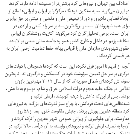
اختلاف بین تهران و نیروهای کرد پر‌تنش‌تر از همیشه ادامه دارد. کردها
در ایران می‌گویند سایه سنگین فرهنگ مرکزگرا بر ایران و ایرانی‌ها مانع از
ایجاد فضایی دادپرور و دور از تبعیض ملی و مذهبی و مبتنی بر حق برابری
برای همه شهروندان است و بزرگ‌ترین سد بر سر راه آشتی و آزادی در
ایران است. برخی تحلیل‌گران کرد می‌گویند اکثریت روشنفکران ایرانی
مخالف رژیم در داخل و خارج کشور همواره جامعه مدنی مبتنی بر لایحه
حقوق شهروندی سازمان ملل را قربانی بهانه حفظ تمامیت ارضی ایران به
هر قیمتی کردەاند.
آنچه از قدیم تا امروز فرق نکرده این است که کردها همچنان با دولت‌های
مرکزی بر سر حق تعیین سرنوشت خود در کشمکش و درگیری‌اند. تازه‌ترین
نمونه‌اش کردهای شمال سوریه‌اند که از سال ٢٠١٢ مهم‌ترین بازوی
نظامی در جنگ علیه هجوم دولت اسلامی عراق و شام، موسوم به داعش،
بودند. پس از این‌که داعش را درهم کوبیدند، ارتش ترکیه و
شبه‌نظامی‌های تحت فرمانش، با چراغ سبز قدرت‌های بزرگ، به نیروهای
کرد منطقە عفرین یورش بردند. جنبش مقاومت خلق، بعد از ۵۸ روز
مقاومت، برای جلوگیری از ویرانی عمومی شهر عفرین را ترک کردند و
آن‌جا بە تصرف ارتش ترکیە و نیروهای وابستە به آن درآمد. حالا ترکیه در