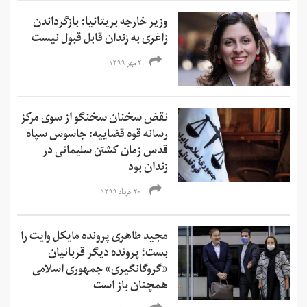
وزیر خارجه بریتانیا: بازگرداندن
زاغری به زندان قابل قبول نیست
۲ مهر ۱۳۹۹
نقض سخنان سخنگو از سوی مرکز
رسانه قوه قضاییه: جاسوس سپاه
قدس زمان کشتن سلیمانی در
زندان بود
۲۰ خرداد ۱۳۹۹
مجید طاهری پرونده مایکل وایت را
بست؛ پرونده دیگر قربانیان
«گروگانگیری» جمهوری اسلامی
همچنان باز است