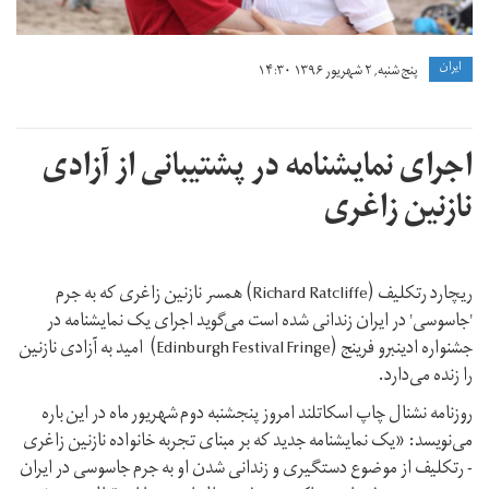
ايران
پنج شنبه, ۲ شهریور ۱۳۹۶ ۱۴:۳۰
اجرای نمایشنامه در پشتیبانی از آزادی
نازنین زاغری
ریچارد رتکلیف (Richard Ratcliffe) همسر نازنین زاغری که به جرم
'جاسوسی' در ایران زندانی شده است می‌گوید اجرای یک نمایشنامه در
جشنواره ادینبرو فرینج (Edinburgh Festival Fringe) امید به آزادی نازنین
را زنده می‌دارد.
روزنامه نشنال چاپ اسکاتلند امروز پنجشنبه دوم شهریور ماه در این باره
می‌نویسد: «یک نمایشنامه جدید که بر مبنای تجربه خانواده نازنین زاغری
- رتکلیف از موضوع دستگیری و زندانی شدن او به جرم جاسوسی در ایران