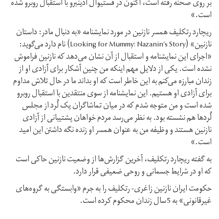
بر روی صحنه رفته است، اکنون در فستیوال ادینبرو با استقبال روبرو شده
است.»
ریچارد رتکلیف همسر نازنین در مورد نمایشنامه «به دنبال مادر: داستان
نازنین» (Looking for Mummy: Nazanin's Story) نام دارد می‌گوید:
«اجرای این نمایشنامه و استقبال از آن نشان می‌دهد که نازنین فراموش
نشده است. یکی از دلایل مهم اینکه من چنین آشکار برای آزادی او از
زندان مبارزه می‌کنم به این خاطر است که او بداند ما در حال تلاش مداوم
برای آزادی او هستیم. این نمایشنامه از سوی منتقدین با استقبال روبرو
شده است و من متوجه شدم که در میان تماشاگران یک لُرد از مجلس
لُردها هم نشسته بود. به نظر می‌رسد مردم خواهان پشتیبانی از آزادی
نازنین هستند و وظیفه من به عنوان همسر او زنده نگه داشتن این امید
است.»
به گفته ریچارد رتکلیف، آخرین گزارش‌ها از وضعیت نازنین حاکی است
که او در شرایط جسمانی و روحی ضعیفی قرار دارد.
حکومت ایران نازنین زاغری- رتکلیف را به جرم «وابستگی به گروه‌های
غیرقانونی» به 5 سال زندان محکوم کرده است.