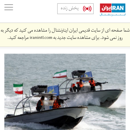
Skip
oggle
پخش زنده
to
ation
main
content
شما صفحه ای از سایت قدیمی ایران اینترنشنال را مشاهده می کنید که دیگر به
روز نمی شود. برای مشاهده سایت جدید به
iranintl.com
مراجعه کنید.
161004_iran_military_balance.jpg