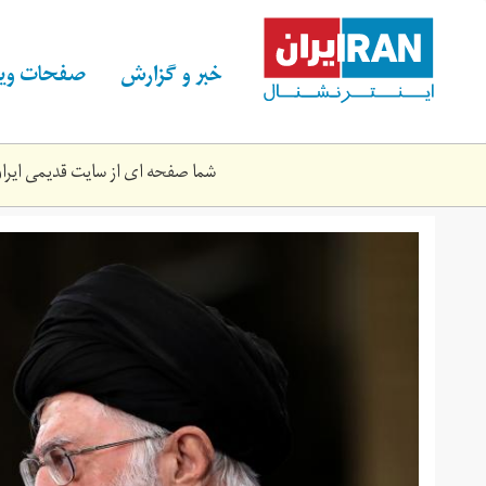
Skip
to
main
خبر و گزارش
صفحات ویژ
content
شما صفحه ای از سایت قدیمی ایران 
13970302_4039651.jpg