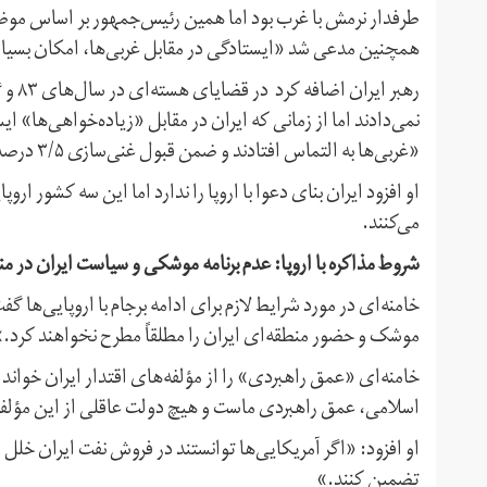
طرفدار نرمش با غرب بود اما همین رئیس‌جمهور بر اساس موضو
همچنین مدعی شد «ایستادگی در مقابل غربی‌ها، امکان بسیار ز
نمی‌دادند اما از زمانی که ایران در مقابل «زیاده‌خواهی‌ها» 
«غربی‌ها به التماس افتادند و ضمن قبول غنی‌سازی ۳/۵ درصد، با ادامه‌ی فعالیت ۵ تا ۶ هزار سانتریفیوژ نیز موافقت کردند.»
او افزود ایران بنای دعوا با اروپا را ندارد اما این سه کشور ار
می‌کنند.
شروط مذاکره با اروپا: عدم برنامه موشکی و سیاست ایران در م
خامنه‌ای در مورد شرایط لازم برای ادامه‌ برجام با اروپایی‌ه
موشک و حضور منطقه‌ای ایران را مطلقاً مطرح نخواهند کرد.»
خامنه‌ای «عمق راهبردی» را از مؤلفه‌های اقتدار ایران خواند
اسلامی، عمق راهبردی ماست و هیچ دولت عاقلی از این مؤلف
او افزود: «اگر آمریکایی‌ها توانستند در فروش نفت ایران خلل وارد
تضمین کنند.»