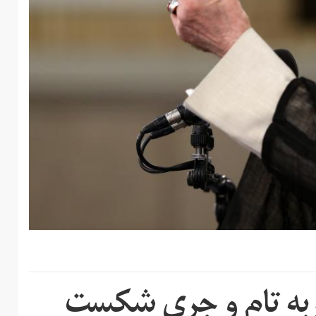
 گربه تام و جری شکست