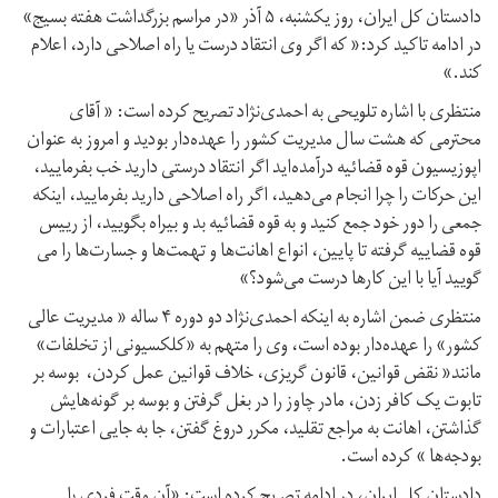
دادستان کل ایران، روز یکشنبه، ۵ آذر «در مراسم بزرگداشت هفته بسیج»
در ادامه تاکید کرد:« که اگر وی انتقاد درست یا راه اصلاحی دارد، اعلام
کند.»
منتظری با اشاره تلویحی به احمدی‌نژاد تصریح کرده است: « آقای
محترمی که هشت سال مدیریت کشور را عهده‌دار بودید و امروز به عنوان
اپوزیسیون قوه قضائیه درآمده‌اید اگر انتقاد درستی دارید خب بفرمایید،
این حرکات را چرا انجام می‌دهید، اگر راه اصلاحی دارید بفرمایید، اینکه
جمعی را دور خود جمع کنید و به قوه قضائیه بد و بیراه بگویید، از رییس
قوه قضاییه گرفته تا پایین، انواع اهانت‌ها و تهمت‌ها و جسارت‌ها را می
گویید آیا با این کارها درست می‌شود؟»
منتظری ضمن اشاره به اینکه احمدی‌نژاد دو دوره ۴ ساله « مدیریت عالی
کشور» را عهده‌دار بوده است، وی را متهم به «کلکسیونی از تخلفات»
مانند« نقض قوانین، قانون گریزی، خلاف قوانین عمل کردن، بوسه بر
تابوت یک کافر زدن، مادر چاوز را در بغل گرفتن و بوسه بر گونه‌هایش
گذاشتن، اهانت به مراجع تقلید، مکرر دروغ گفتن، جا به جایی اعتبارات و
بودجه‌ها » کرده است.
دادستان کل ایران، در ادامه تصریح کرده است: «آن وقت فردی با