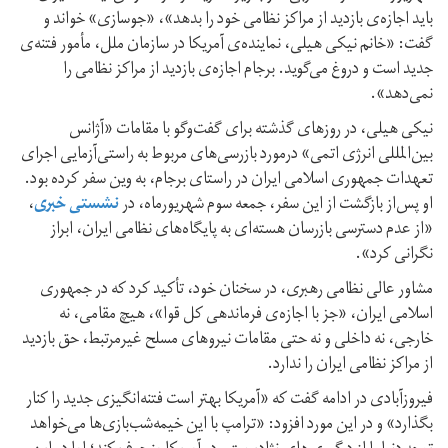
باید اجازه‌ی بازدید از مراکز نظامی خود را بدهد»، «جوسازی» خواند و
گفت: «خانم نیکی‌ هیلی، نماینده‌ی آمریکا در سازمان ملل، مأمور فتنه‌ی
جدید است و دروغ می‌گوید. برجام اجازه‌ی بازدید از مراکز نظامی را
نمی‌دهد».
نیکی هیلی، در روزهای گذشته برای گفت‌وگو با مقامات «آژانس
بین‌المللی انرژی اتمی» درمورد بازرسی‌های مربوط به راستی‌آزمایی اجرای
تعهدات جمهوری اسلامی ایران در راستای برجام، به وین سفر کرده بود.
او پس‌از بازگشت از این سفر، جمعه سوم شهریورماه، در
نشستی خبری
،
«از عدم دسترسی بازرسان هسته‌ای به پایگاه‌های نظامی ایران، ابراز
نگرانی کرد».
مشاور عالی نظامی رهبری، در سخنان خود، تأکید کرد که در جمهوری
اسلامی ایران، «جز با اجازه‌ی فرماندهی کل قوا»، هیچ مقامی، نه
خارجی، نه داخلی و نه حتی مقامات نیروهای مسلح غیرمرتبط، حق بازدید
از مراکز نظامی ایران را ندارد.
فیروزآبادی در ادامه گفت که «آمریکا بهتر است فتنه‌انگیزی جدید را کنار
بگذارد» و در این مورد افزود: «ترامپ با این خیمه‌شب‌بازی‌ها می‌خواهد