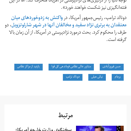
توجه دنیا را از درگیری‌های نژادپرستی در آمریکا منحرف کند؛ اما در این
فتنه‌انگیزی نیز شکست خواهند خورد».
دونالد ترامپ، رئیس‌جمهور آمریکا، در
واکنش به زدوخوردهای میان
معتقدان به برتری نژاد سفید و مخالفان آنها در شهر شارلوتزویل
، دو
طرف را محکوم کرد. بحث درمورد نژادپرستی در آمریکا، از آن زمان بالا
گرفته است.
حسن فیروزآبادی
مشاور عالی نظامی فرماندهی کل قوا
بازدید از مراکز نظامی
برجام
نیکی‌ هیلی
دونالد ترامپ
مرتبط
سخنگوی وزارت خارجه آمریکا: