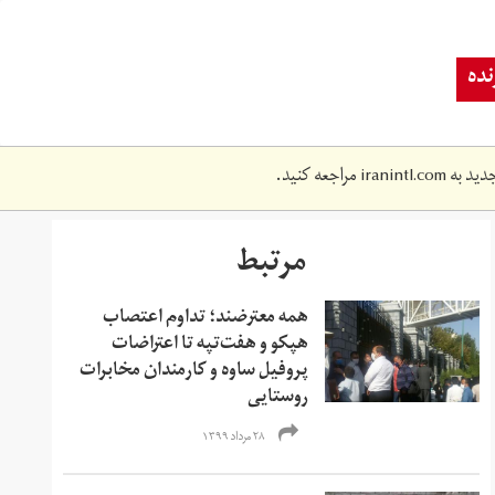
ده
دید به
iranintl.com
مراجعه کنید.
مرتبط
همه معترضند؛ تداوم اعتصاب
هپکو و هفت‌تپه تا اعتراضات
پروفیل ساوه و کارمندان مخابرات
روستایی
۲۸ مرداد ۱۳۹۹