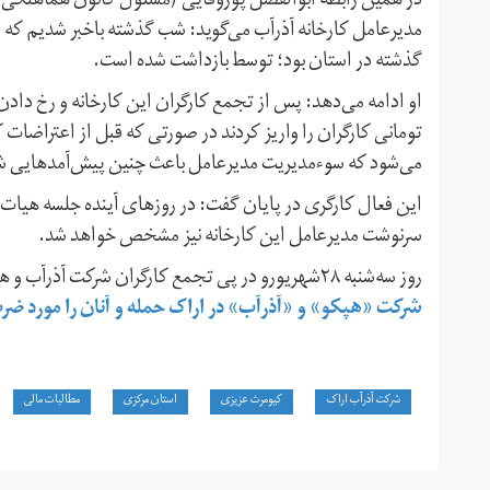
در همین رابطه ابوالفضل پوروفایی (مسئول کانون هماهنگی ش
مدیرعامل کارخانه آذرآب می‌گوید: شب گذشته باخبر شدیم که م
گذشته در استان بود؛ توسط بازداشت شده است.
تومانی کارگران را واریز کردند در صورتی که قبل از اعتراضات ک
می‌شود که سوءمدیریت مدیرعامل باعث چنین پیش‌آمدهایی شده
این فعال کارگری در پایان گفت: در روزهای آینده جلسه هیات م
سرنوشت مدیرعامل این کارخانه نیز مشخص خواهد شد.
روز سه‌شنبه ۲۸شهریورو در پی تجمع کارگران شرکت آذرآب و هپکو در اراک،
شرکت «هپکو» و «آذرآب» در اراک حمله و آنان را مورد ض
شرکت آذرآب اراک
کیومرث عزیزی
استان مرکزی
مطالبات مالی