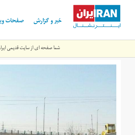
Skip
to
main
خبر و گزارش
صفحات ویژ
content
شما صفحه ای از سایت قدیمی ایران 
d4415ecdee3827a206151361d4e90.jpg