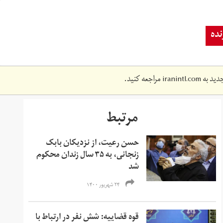
ده
دید به
iranintl.com
مراجعه کنید.
مرتبط
حسن رعیت، از نزدیکان بابک
زنجانی، به ۳۵ سال زندان محکوم
شد
۲۴ شهریور ۱۴۰۰
قوه قضاییه: شش نفر در ارتباط با