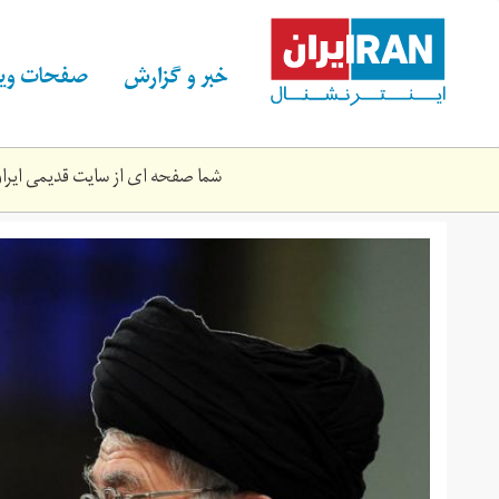
Skip
to
main
خبر و گزارش
صفحات ویژ
content
شما صفحه ای از سایت قدیمی ایران 
57614530.jpg