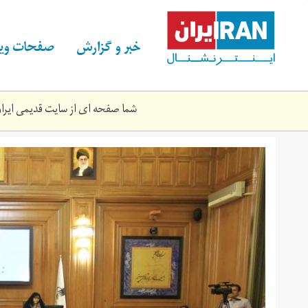
Skip
to
main
خبر و گزارش
صفحات ویژ
content
شما صفحه ای از سایت قدیمی ایران 
415718_204.jpg