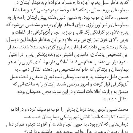
که به خاطر عمل پدرم، اجازه دارم همراه خانواده‌ام به دیدار ایشان در
بیمارستان بروم. مدتی بود که کتف و دست پدر درد می کرد و به لحاظ
جسمی، حالشان خوب نبود. به همین دلیل هفته پیش ایشان را سه بار به
بیمارستان و نیز اورولوژی، برای انجام ام‌آر‌آی برده و مشخص می‌شود که
پدرم علاوه بر گرفتگی رگ قلب و نیاز به انجام آنژیوگرافی؛ از غلظت و
چربی بالای خون نیز رنج می‌برد. علاوه بر این به‌خاطر شرایط این دوسال،
پزشکان تشخیص دادند که ایشان به آرتروز گردن هم مبتلا شدند. بعد از
این تشخیص پزشکان، مامورین امنیتی، پرونده پزشکی پدر را در اختیار
مادرم قرار می‌دهند و اعلام می‌کنند: آمادگی داریم تا آقای کروبی را به هر
بیمارستان و پزشکی که خانواده تشخیص می‌دهند، انتقال دهیم. به
همین دلیل، دوشنبه پدرم به بیمارستان قلب تهران منتقل و تحت عمل
آنژیوگرافی قرار گرفت و امروز مرخص شدند. ایشان را به ساختمانی که
متعلق به وزارت اطلاعات است و در این مدت محل حصرشان بوده،
انتقال دادند.»
محمدحسین کروبی روند درمان پدرش را خوب توصیف کرده و در ادامه
نوشته: «خوشبختانه با تلاش تیم پزشکی بیمارستان قلب، همه
درمان‌هایی که لازم بوده به خوبی انجام شد.» او افزود: «پدر، هم در تمام
دوران درمان و هم در حال حاضر روحیه خوبی داشتند و دارند.»