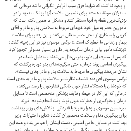
او وجود نداشت که شرایط فوق سبب افزایش نگرانی ما ‌شد درحالی که
مسئولان موظف هستند برای تضمین سلامت آنها پزشک متعهد را در
نزدیک‌ترین نقطه به آنها مستقر کنند و مشکل ما همین نکته است که
مأمورین حصر به میل خود خبرهای مربوط به سلامتی پدر و مادر و آقای
کروبی را به خارج از محل حصر منتقل می‌کنند و این رفتار برای سلامت
بیمار و زندانی ما خطرناک است.» نرگس موسوی نیز در این زمینه گفت:
«پزشک مأمور برای درمان سرگیجه پدر داروی بسیار معمولی تجویز کرد
که پس از مصرف آن دارو، پدر بی‌حال می‌شدند و به‌دلیل ضعف در
پیگیری اساسی روند درمان، حتی سرگیجه‌های پدر دوباره برگشت که
نشان می‌دهد پیگیری‌ها مربوط به سلامت پدر و مادر جدی نیست».
نرگس موسوی افزوده: «ضعف نظارت بر سلامت پدر و مادر به حدی است
که خودشان با دستگاه فشار خون خانگی فشارخون را رصد می‌کنند،
درحالی که این کار در حیطه وظایف پزشکی متخصص است تا مسایل
درمان و جلوگیری از خطرات بدون فوت وقت انجام شود». فرزند
میرحسین موسوی و زهرا رهنورد با قدردانی از تلاش‌های وزیر بهداشت
برای پیگیری مداوم سلامت محصوران گفت: «دایره اختیارات وزیر
بهداشت در مسایل خاص امنیتی، دست ایشان را هم می‌بندد و همه این
موانع و سختی‌ها سبب نگرانی ما در تضمین سلامتی پدر و مادر شده