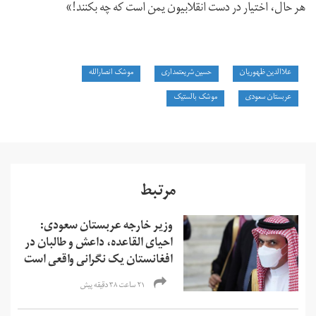
هر حال، اختیار در دست انقلابیون یمن است که چه بکنند!»
علاالدین ظهوریان
حسین شریعتمداری
موشک انصارالله
عربستان سعودی
موشک بالستیک
مرتبط
وزیر خارجه عربستان سعودی:
احیای القاعده،‌ داعش و طالبان در
افغانستان یک نگرانی واقعی است
۲۱ ساعت ۳۸ دقیقه پیش