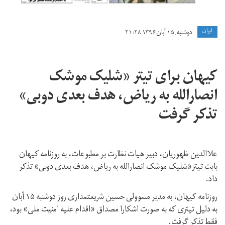
ايران
دوشنبه, ۱۵ آبان ۱۳۹۶ ۲۱:۲۸
کیهان برای تیتر «شلیک موشک
انصارالله به ریاض، هدف بعدی دوبی»
تذکر گرفت
علاالدین ظهوریان، دبیر هیات نظارت بر مطبوعات، به روزنامه کیهان
بابت تیتر«شلیک موشک انصارالله به ریاض، هدف بعدی دوبی» تذکر
داد.
روزنامه کیهان، به مدیر مسوولی حسین شریعتمداری روز دوشنبه ۱۵ آبان
به دلیل تیتری که به صورت اشکارا مصداق «اقدام علیه امنیت ملی» بود،
فقط تذکر گرفت.