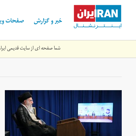
Skip
to
main
خبر و گزارش
صفحات ویژ
content
شما صفحه ای از سایت قدیمی ایران 