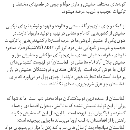
گونه‌های مختلف حشیش و ماری‌جوآنا و چرس در طعمهای مختلف و
ترکیبات عجیب و غریب عرضه میشود.
از کیک و چای ماری‌جوآنا تا بستنی و فالوده و قهوه و نوشیدنیهای ترکیبی
حشیش از کشورهایی که نام و نشانی در تهیه و تولید ماریوانا دارند.در
منوی یکی از حشیش‌فروشی‌ها در غرب آمستردام کشیدنی‌هایی با ترکیبات
عجیب و غریب و نامهایی مثل دود انزواگر، AK47 (کلاشنیکوف)، صخره
نقره‌ای، غرقه، حشیش هندی، ماری‌جوآنای مراکشی و حشیش‌ِ مزار و
حشیش جلال آباد (نام مناطقی در افغانستان) در فهرست کشیدنی‌های
گران جا خوش کرده است. بازرگانان هلندی و فروشندگان حشیش در بازار
پر درآمد آمستردام تجارت خوبی دارند، از چیزی پول در می‌آورد که برای
افغانستان جز عرق شرم چیزی به جای نگذاشته است.
افغانستان از عمده ترین تولیدکنندگان مواد مخدر دنیا است اما نه تنها که
پولی از این تولید نصیبش نشده که به ناامنی، بحران اقتصادی و فساد
گسترده و فراگیرش نیز افزوده است. با این‌حال این که حشیش چگونه
راهش را از افغانستان به قلب اروپا می‌رساند ماجرایی پیچیده‌ است؛
افغانستان سرانجام بعد از سال های سر و کله زدن با مزارع بی‌سروپای مواد