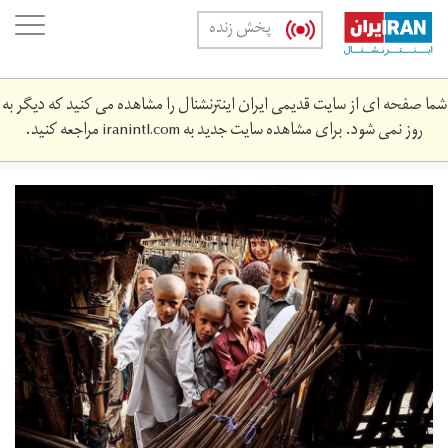
Skip
oggle
پخش زنده
to
ation
main
content
شما صفحه ای از سایت قدیمی ایران اینترنشنال را مشاهده می کنید که دیگر به
روز نمی شود. برای مشاهده سایت جدید به
iranintl.com
مراجعه کنید.
139510131102036119602694.jpg