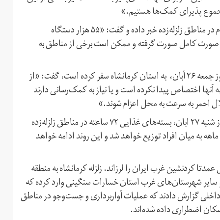
مجموع پذیرای کمک‌ها هستیم.»
رئیس جمعیت هلال احمر همچنین از اسکان صددرصدی مردم در مناطق زلزله‌زده خبر داده و گفت: «۵۵ هزار دستگاه
به صورت کامل صورت گرفته و ممکن است برخی از مناطق به
پیوندی که برای بازدید از مناطق زلزله‌زده و روند امدادرسانی روز جمعه ۲۶ آبان، به استان کرمانشاه سفر کرده است، گفت: «از
 آنها اختصاص پیدا نکرده است و یا نیاز به کمک‌رسانی دارند
رئیس جمعیت هلال احمر، همچنین ضمن اعلام این خبر که از شنبه ۲۷ ابان، بسته‌های غذایی ۷۲ ساعته در مناطق زلزله‌زده
وشنبه ۲۹ آبان، بسته‌های یک ماهه به میان افراد توزیع خواهد شد و این روند ادامه خواهد
آبان زلزله‌ای به قدرت ۷/۳ ریشتر مناطق عمدتا کردنشین غرب ایران را لرزاند. زلزله کرمانشاه به منطقه
 و ساير شهرستان‌های غرب استان خسارات سنگينی وارد کرده که
اخلی گزارش دادند که عملیات آواربرداری و جست‌وجو در مناطق
اسکان اضطراری داده شده‌اند.