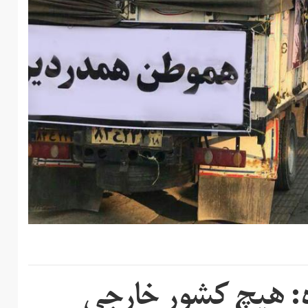
اه: هیچ کشور خارجی