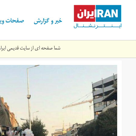
Skip
to
main
خبر و گزارش
صفحات ویژ
content
شما صفحه ای از سایت قدیمی ایران 
802579_750.jpg