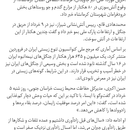
آخرین مورد، علی‌اکبر جاویدان، فرمانده انتظامی استان کرمانشاه، از
وقوع آتش‌سوزی در ۸۰ هکتار از مزارع گندم و جو روستاهای بخش
درود‌فرامان شهرستان کرمانشاه خبر داد.
محمدهادی قانع، رییس آتش‌نشانی شیراز، نیز در ۹ خرداد از حریق در
جنگل و ارتفاعات پارک ملی بمو خبر داد و گفت چندین هکتار از این
ارتفاعات در آتش سوخت.
بر اساس آماری که مرجع ملی کنوانسیون تنوع زیستی ایران در فروردین
منتشر کرد، یک میلیون و ۶۴۵ هزار هکتار از جنگل‌های نیمه‌انبوه ایران
در ۱۶ سال گذشته نابود شده است و بخش وسیعی از جنگل‌های ایران نیز
در خطر آسیب و تخریب قرار دارند. در این شرایط، گونه‌های زیستی در
ایران نیز در معرض نابودی‌اند.
حسن اکبری، مدیرکل حفاظت محیط زیست خراسان‌ جنوبی، روز شنبه ۵
خرداد در گفت‌وگو با ایسنا، با تاکید بر این که حیات وحش دچار کم‌غذایی
شده است، گفت: «این امر درصد موفقیت زایمان، درصد بقاء بره‌ها و
زاد‌و‌ولدها را کاهش می‌دهد.»
او ادامه داد: «سال‌های قبل زادآوری داشتیم و عمده تلفات و شکارها از
طریق زادآوری جبران می‌شد، اما امسال زادآوری نزدیک صفر است و