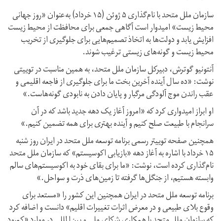
سازمان ملل متحد با نام‌گذاری ۵ ژوئن (۱۵ خرداد) به‌عنوان «روز جهانی
محیط زیست» امیدوار است آگاهی جمعی برای محافظت از محیط زیست
افزایش یابد و دولت‌ها به اتخاذ تصمیم‌هایی برای جلوگیری از تخریب
محیط زیست و گونه‌های زیستی‌ ترغیب شوند.
آنتونیو گوترش، دبیرکل سازمان ملل متحد، به همین مناسبت در توییتی
نوشت: «ده سال آینده آخرین بخت ما برای جلوگیری از فاجعه اقلیمی و
عقب راندن موج آلودگی مرگبار و پایان دادن به نابودی گونه‌هاست.»
او ابراز امیدواری کرد که «امروز آغاز یک دهه جدید باشد که در آن
سرانجام با طبیعت صلح کنیم و آینده بهتری برای همه تضمین کنیم.»
همچنین صفحه توییتر رسمی برنامه توسعه ملل متحد در ایران روز شنبه
۱۵ خرداد با اشاره به آغاز دهه‌ «بازیابی اکوسیستم» که سازمان ملل متحد
نام‌گذاری کرده است، نوشت: «ما برای بقای خود به اکوسیستم‌های سالم
وابسته هستیم، از جنگل‌ها گرفته تا زمین‌های ذرت و سواحل.»
برنامه توسعه ملل متحد در ایران همچنین این کشور را «مستعد برای
وقوع بلای طبیعی و در معرض اثرات تغییرات اقلیم» دانست و اضافه کرد
که سازمان ملل متحد با همکاری شرکای ملی و بین‌المللی در موارد «کمبود