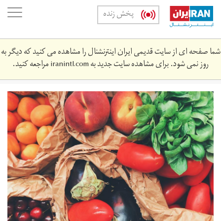
Skip
oggle
پخش زنده
to
ation
main
content
شما صفحه ای از سایت قدیمی ایران اینترنشنال را مشاهده می کنید که دیگر به
روز نمی شود. برای مشاهده سایت جدید به
iranintl.com
مراجعه کنید.
pexels-
oleg-
magni-
890507.jpg