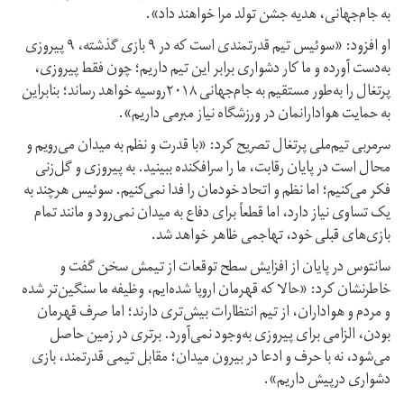
به جام‌جهانی، هدیه جشن تولد مرا خواهند داد».
او افزود: «سوئیس تیم قدرتمندی است که در ۹ بازی گذشته، ۹ پیروزی
به‌دست آورده و ما کار دشواری برابر این تیم داریم؛ چون فقط پیروزی،
پرتغال را به‌طور مستقیم به جام‌جهانی ۲۰۱۸روسیه خواهد رساند؛ بنابراین
به حمایت هوادارانمان در ورزشگاه نیاز مبرمی داریم».
سرمربی تیم‌ملی پرتغال تصریح کرد: «با قدرت و نظم به میدان می‌رویم و
محال است در پایان رقابت، ما را سرافکنده ببینید. به پیروزی و گل‌زنی
فکر می‌کنیم؛ اما نظم و اتحاد خودمان را فدا نمی‌کنیم. سوئیس هرچند به
یک تساوی نیاز دارد، اما قطعاً برای دفاع به میدان نمی‌رود و مانند تمام
بازی‌های قبلی خود، تهاجمی ظاهر خواهد شد.
سانتوس در پایان از افزایش سطح توقعات از تیمش سخن گفت و
خاطرنشان کرد: «حالا که قهرمان اروپا شده‌ایم، وظیفه ما سنگین‌تر شده
و مردم و هواداران، از تیم انتظارات بیش‌تری دارند؛ اما صرف قهرمان
بودن، الزامی برای پیروزی به‌وجود نمی‌آورد. برتری در زمین حاصل
می‌شود، نه با حرف و ادعا در بیرون میدان؛ مقابل تیمی قدرتمند، بازی
دشواری درپیش داریم».