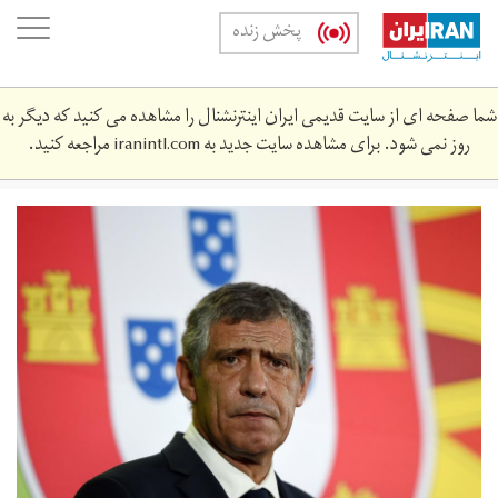
Skip
oggle
پخش زنده
to
ation
main
content
شما صفحه ای از سایت قدیمی ایران اینترنشنال را مشاهده می کنید که دیگر به
روز نمی شود. برای مشاهده سایت جدید به
iranintl.com
مراجعه کنید.
osantos_1lqi59l1pbqkq17om6p3t6gtt5.jpg