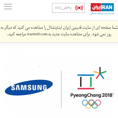
Skip
oggle
پخش زنده
to
ation
main
content
شما صفحه ای از سایت قدیمی ایران اینترنشنال را مشاهده می کنید که دیگر به
روز نمی شود. برای مشاهده سایت جدید به
iranintl.com
مراجعه کنید.
asreertebat_02-
08-
2018-
1518104600.jpg