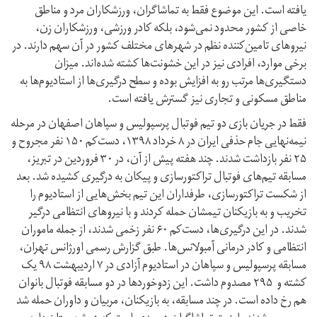
یافته است. این موضوع فقط به تماشاگران، ورزشکاران مرد و مناطق
خاصی از کشور محدود نمی‌شود، بلکه کادر ورزشی، ورزشکاران زن،
نیروهای تامین‌کننده‌ نظم در شهرهای مختلف کشور در آن سهم دارند. در
برخی موارد، افرادی نیز در این خشونت‌ها کشته شده‌اند. میزان
دستگیری‌ها مرتب رو به افزایش بوده و سطح درگیری‌ها از استادیوم‌ها به
مناطق مسکونی و تجاری نیز گسترش یافته است.
فقط در جریان بازی دو تیم فوتبال پرسپولیس و سپاهان اصفهان در مرحله
نیمه‌نهایی جام حذفی ایران در ۸ خرداد ۱۳۹۸، دست‌کم ۱۵۰ نفر مجروح و
۲۵ نفر بازداشت شدند. چند هفته پیش از آن، در ۳۰ فروردین در تبریز،
مسابقه تیم‌های فوتبال تراکتورسازی و پیکان به درگیری کشیده شد. بعد
از شکست تراکتورسازی، طرفداران این تیم بخش‌هایی از استادیوم را
تخریب و به بازیکنان تیمشان حمله کردند و با نیروهای انتظامی درگیر
شدند. در این درگیر‌ی‌ها، دست‌کم ۶۰ نفر زخمی شدند، از جمله ماموران
انتظامی و کادر درمانی آمبولانس‌ها. طبق گزارش رسمی اورژانس تهران،
مسابقه‌ پرسپولیس و سپاهان در استادیوم آزادی در ۷ اردیبهشت ۹۸ یک
کشته و ۲۹۵ مصدوم داشت. این زد‌و‌خوردها در دو مسابقه‌ فوتبال بانوان
هم رخ داده است. در چند مسابقه، به بازیکنان، مربیان و داوران حمله شد