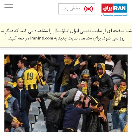
Skip
oggle
پخش زنده
to
ation
main
content
شما صفحه ای از سایت قدیمی ایران اینترنشنال را مشاهده می کنید که دیگر به
روز نمی شود. برای مشاهده سایت جدید به
iranintl.com
مراجعه کنید.
3fbb6fe5aa.jpg