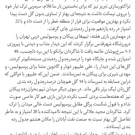
تراکتورسازی تبریز نیز که برای نخستین بار ساغلام، سرمربی ترک تبار خود
را برروی نیمکت داشت به نتیجه‌ای بهتر از تساوی بدون گل دست پیدا
نکرد و بهترین موقعیت برای فرار از منطقه خطر را از دست داد و با 22
امتیاز در رده یازدهم جدول رده‌بندی جای گرفت.
در مهمترین بازی هفته، تیم‌های پیکان و پرسپولیس دربی تهران را
درورزشگاه شهرقدس برگزار کردند که این دیدار جذاب و دیدنی با پیروزی
3-1 سرخ‌پوشان خاتمه یافت تا شاگردان برانکو با این برد دلچسب، 48
امتیازی شده و جایگاه خود را درصدرجدول رده‌بندی مستحکم‌تر کردند.
گل‌های این دیدار را، علی علیپور دوبار و گادوین مشنا برای پرسپولیس، و
مهدی شیری برای پیکان به ثمررساندند. ضمن این‌که علیپور با دوگلی که
دراین مسابقه به ثمررساند با 14 گل هم‌چنان درصدرجدول رده بندی
گل‌زنان لیگ برتر باقی ماند. در سوی دیگر میدان تیم بحران‌زده پیکان
نیز که هفته‌هاست بردی کسب نکرده دراین بازی هم کار خاصی صورت
نداد و با قبول شکست پرگل مقابل پرسپولیس دست خالی میدان را ترک
کرد. شاگردان مجید جلالی با این نتیجه ناامیدکننده با 28 امتیاز و به خاطر
تفاضل گل بهتر نسبت به صنعت نفت آبادان را مکان هشتم جدول رده
بندی ایستادند.
و در ورزشگاه نقش جهان اصفهان، تیم سپاهان این شهر در ادامه تیره