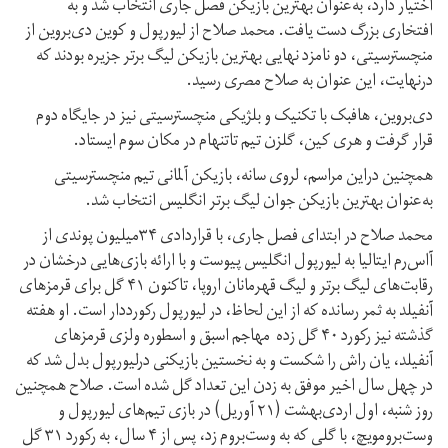
اختیار دارد، به‌عنوان بهترین بازیکن فصل جاری انتخاب شد و به
افتخاری بزرگ دست یافت. محمد صلاح از لیورپول و کوین دی‌بروین از
منچسترسیتی، دو نامزد نهایی بهترین بازیکن لیگ برتر جزیره بودند که
درنهایت، این عنوان به صلاح مصری رسید.
دی‌بروین، هافبک با تکنیک و بلژیکی منچسترسیتی نیز در جایگاه دوم
قرار گرفت و هری کین، گلزن تیم تاتنهام در مکان سوم ایستاد.
همچنین دراین مراسم، لروی سانه، بازیکن آلمانی تیم منچسترسیتی
به‌عنوان بهترین بازیکن جوان لیگ برتر انگلیس انتخاب شد.
محمد صلاح در ابتدای فصل جاری، با قراردادی ۳۴میلیون پوندی از
آاس‌رم ایتالیا به لیورپول انگلیس پیوست و با ارائه بازی‌هایی درخشان در
رقابت‌های لیگ برتر و لیگ قهرمانان اروپا، تاکنون ۴۱ گل برای قرمزهای
آنفیلد به ثمر رسانده که از این لحاظ، در لیورپول رکورددار است. او هفته
گذشته نیز رکورد ۴۰ گل زده مهاجم اسبق و اسطوره ولزی قرمزهای
آنفیلد، یان راش را شکست و به نخستین بازیکنی درلیورپول بدل شد که
در چهل سال اخیر موفق به زدن این تعداد گل شده است. صلاح همچنین
روز شنبه، اول اردی‌بهشت (۲۱ آوریل) در بازی تیم‌های لیورپول و
وست‌برومویچ، با گلی که به وست‌بروم زد، پس از ۴ سال، به رکورد ۳۱ گل