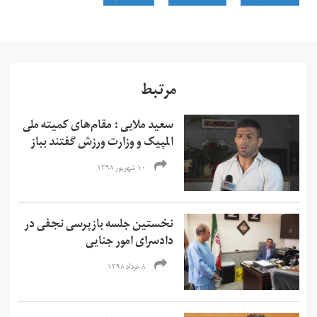
مرتبط
سعید ملایی : مقام‌های کمیته ملی
المپیک و وزارت ورزش گفتند بباز
۱۰ شهریور ۱۳۹۸
نخستین جلسه بازپرسی نجفی در
دادسرای امور جنایی
۸ خرداد ۱۳۹۸