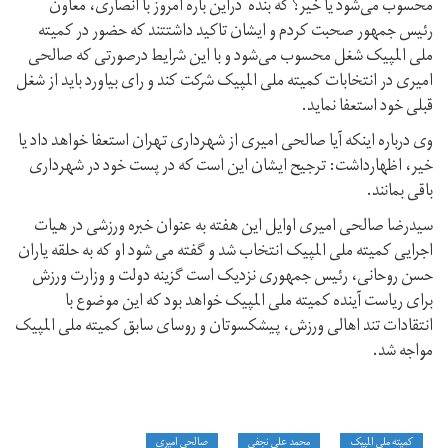
محسوب می‌شود یا خیر؟ که بنده دراین باره امروز با انصاری، معاون
رئیس جمهور صحبت کردم و ایشان تاکید داشتتند که حضور در کمیته
ملی المپیک شغل محسوب می‌شود و با این شرایط درصورتی که صالحی
امیری در انتخابات کمیته ملی المپیک شرکت کند و رای بیاورد باید از شغل
قبلی خود استعفا نماید.
وی درباره اینکه آیا صالحی امیری از شهرداری تهران استعفا خواهد داد یا
خیر، اظهارداشت: ترجیح ایشان این است که در پست خود در شهرداری
باقی بمانند.
سیدرضا صالحی امیری اوایل این هفته به عنوان خبره ورزشی در هیات
اجرایی کمیته ملی المپیک انتخاب شد و گفته می شود او که به حلقه یاران
حسن روحانی، رئیس جمهوری نزدیک است گزینه دولت و وزارت ورزش
برای ریاست آینده کمیته ملی المپیک خواهد بود که این موضوع با
انتقادات تند اهالی ورزش، پیشکسوتان و روسای سابق کمیته ملی المپیک
مواجه شد.
کمیته ملی المپیک
محمد علی نجفی
صالحی امیری