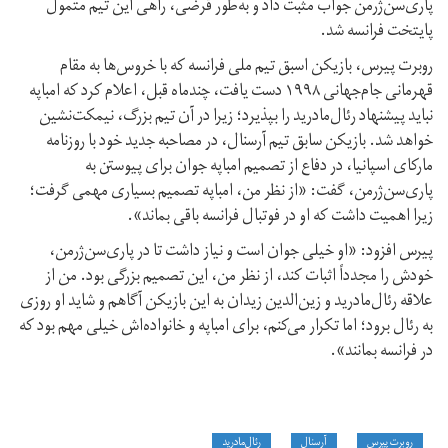
پاری‌سن‌ژرمن جواب مثبت داد و به‌طور قرضی، راهی این تیم متمول
پایتخت فرانسه شد.
روبرت پیرس، بازیکن اسبق تیم ملی فرانسه که با خروس‌ها به مقام
قهرمانی جام‌جهانی ۱۹۹۸ دست یافت، چندماه قبل، اعلام کرد که امباپه
نباید پیشنهاد رئال‌مادرید را بپذیرد؛ زیرا در آن تیم بزرگ، نیمکت‌نشین
خواهد شد. بازیکن سابق تیم آرسنال، در مصاحبه جدید خود با روزنامه
مارکای اسپانیا، در دفاع از تصمیم امباپه جوان برای پیوستن به
پاری‌سن‌ژرمن، گفت: «از نظر من، امباپه تصمیم بسیاری مهمی گرفت؛
زیرا اهمیت داشت که او در فوتبال فرانسه باقی بماند».
پیرس افزود: «او خیلی جوان است و نیاز داشت تا در پاری‌سن‌ژرمن،
خودش را مجدداً اثبات کند، از نظر من، این تصمیم بزرگی بود. من از
علاقه رئال‌مادرید و زین‌الدین زیدان به این بازیکن آگاهم و شاید او روزی
به رئال برود؛ اما تکرار می‌کنم، برای امباپه و خانواده‌اش خیلی مهم بود که
در فرانسه بمانند».
روبرت پیرس
آرسنال
رئال‌مادرید