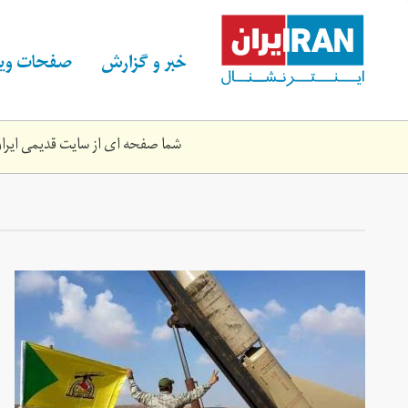
Skip
to
main
خبر و گزارش
صفحات ویژ
content
شما صفحه ای از سایت قدیمی ایران 