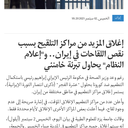
إيران
الخميس, 02 سبتمبر 2021 18:20
إغلاق المزيد من مراكز التلقيح بسبب
نقص اللقاحات في إيران.. و"إعلام
النظام" يحاول تبرئة خامنئي
رغم وعد وزير الصحة في حكومة الرئيس الإيراني إبراهيم رئيسي باستكمال
التطعيم ضد كورونا بحلول "عشرة الفجر" (ذكرى انتصار الثورة الإيرانية)،
يستمر إغلاق مراكز التطعيم في مناطق مختلفة من إيران.
وأعلن عدد من مراكز التطعيم الإغلاق المؤقت، في إشارة صريحة إلى عدم
وجود لقاح، فيما أعلنت بعض المراكز الأخرى الإغلاق لأيام محددة فقط.
وقالت جامعة يزد للعلوم الطبية في بيان اليوم، الخميس 2 سبتمبر (أيلول)،
إنه سيتم إغلاق جميع مراكز التطعيم في المدينة مساء الخميس والجمعة،