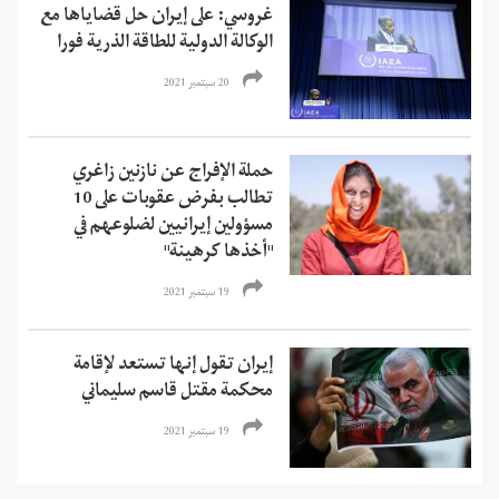
غروسي: على إيران حل قضاياها مع
الوكالة الدولية للطاقة الذرية فورا
20 سبتمبر 2021
حملة الإفراج عن نازنين زاغري
تطالب بفرض عقوبات على 10
مسؤولين إيرانيين لضلوعهم في
"أخذها كرهينة"
19 سبتمبر 2021
إيران تقول إنها تستعد لإقامة
محكمة مقتل قاسم سليماني
19 سبتمبر 2021