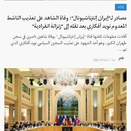
إيران
مصادر لـ"إيران إنترناشيونال": وفاة الشاهد على تعذيب الناشط
المعدوم نويد أفكاري بعد نقله إلى "زنزانة انفرادية"
أفادت معلومات تلقتها قناة "إيران إنترناشيونال" بوفاة شاهين ناصري في سجن
طهران الكبير، وهو أحد الشهود على تعذيب السجين السياسي نويد أفكاري الذي
تم...
منذ 7 ساعة 34 دقیقة