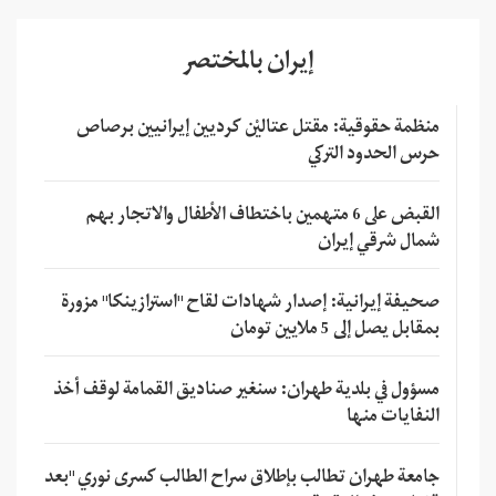
إيران بالمختصر
منظمة حقوقية: مقتل عتاليْن كرديين إيرانيين برصاص
حرس الحدود التركي
القبض على 6 متهمين باختطاف الأطفال والاتجار بهم
شمال شرقي إيران
صحيفة إيرانية: إصدار شهادات لقاح "استرازينكا" مزورة
بمقابل يصل إلى 5 ملايين تومان
مسؤول في بلدية طهران: سنغير صناديق القمامة لوقف أخذ
النفايات منها
جامعة طهران تطالب بإطلاق سراح الطالب كسرى نوري "بعد