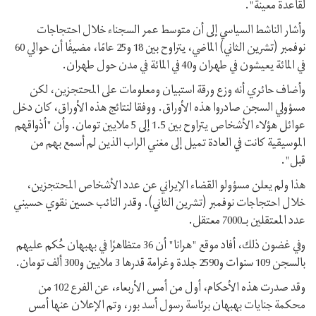
لقاعدة معينة".
وأشار الناشط السياسي إلى أن متوسط عمر السجناء خلال احتجاجات
نوفمبر (تشرين الثاني) الماضي، يتراوح بين 18 و25 عامًا، مضيفًا أن حوالي 60
في المائة يعيشون في طهران و40 في المائة في مدن حول طهران.
وأضاف حائري أنه وزع ورقة استبيان ومعلومات على المحتجزين، لكن
مسؤولي السجن صادروا هذه الأوراق. ووفقا لنتائج هذه الأوراق، كان دخل
عوائل هؤلاء الأشخاص يتراوح بين 1.5 إلى 5 ملايين تومان. وأن "أذواقهم
الموسيقية كانت في العادة تميل إلى مغني الراب الذين لم أسمع بهم من
قبل".
هذا ولم يعلن مسؤولو القضاء الإيراني عن عدد الأشخاص المحتجزين،
خلال احتجاجات نوفمبر (تشرين الثاني). وقدر النائب حسين نقوي حسيني
عدد المعتقلين بـ7000 معتقل.
وفي غضون ذلك، أفاد موقع "هرانا" أن 36 متظاهرًا في بهبهان حُكم عليهم
بالسجن 109 سنوات و2590 جلدة وغرامة قدرها 3 ملايين و300 ألف تومان.
وقد صدرت هذه الأحكام، أول من أمس الأربعاء، عن الفرع 102 من
محكمة جنايات بهبهان برئاسة رسول أسد بور، وتم الإعلان عنها أمس