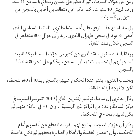
ومن بين هؤلاء السجناء، تم الحكم على حسين ريحاني بالسجن 11 سنة،
ورضا قريشي 10 سنوات. كما حكم على متظاهرين آخرين بالسجن من
سنتين إلى 6 سنوات.
وفي مقابلة مع هذا الموقع، قال أحمد رضا حائري، الناشط السياسي الذي
أمضى 75 يومًا في سجن طهران الكبرى، إنه رأى حوالي 800 متظاهر في
السجن خلال تلك الفترة.
ووفقاً لما قاله حائري، فقد أفرج عن كثير من هؤلاء السجناء بكفالة بعد
استجوابهم في"حسينيات" بعنابر السجن، وحُكم على نحو 80 شخصًا
بالسجن.
وبحسب التقرير، يقدر عدد المحكوم عليهم بالسجن بـ160 أو 240 شخصًا،
لكن لا توجد أرقام دقيقة.
وقال حائري إن سجناء نوفمبر (تشرين الثاني) 2019 "تعرضوا للضرب في
مركز الشرطة وعدد من المراكز غير الرسمية"، وإن "70 في المائة" منهم لم
يكن لديهم محام في المحكمة.
وذكر أن هؤلاء السجناء لم تتح لهم الفرصة للدفاع عن أنفسهم أمام
المحكمة، وأن "مصير القضية والأحكام الصادرة بحقهم لم تكن خاضعة