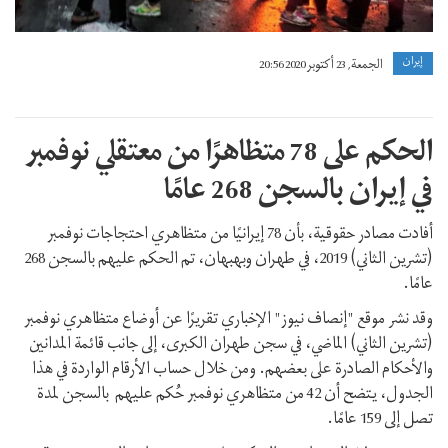
إيران
الجمعة, 23 أكتوبر 2020 20:56
الحكم على 78 متظاهرًا من معتقلي نوفمبر
في إيران بالسجن 268 عامًا
أفادت مصادر حقوقية، بأن 78 إيرانيًا من متظاهري احتجاجات نوفمبر
(تشرين الثاني) 2019، في طهران وبهبهان، تم الحكم عليهم بالسجن 268
عامًا.
وقد نشر موقع "إنصاف نيوز" الإخباري تقريرًا عن أوضاع متظاهري نوفمبر
(تشرين الثاني) الماضي، في سجن طهران الكبرى، إلى جانب قائمة المدانين
والأحكام الصادرة على بعضهم. ومن خلال حساب الأرقام الواردة في هذا
الجدول، يتضح أن 42 من متظاهري نوفمبر حُكم عليهم بالسجن لمدة
تصل إلى 159 عامًا.