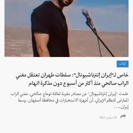
إيران
خاص لـ"إيران إنترناشيونال": سلطات طهران تعتقل مغني
الراب صالحي منذ أكثر من أسبوع دون مذكرة اتهام
علمت "إيران إنترناشيونال" من مصادر مقربة لعائلة توماج صالحي، مغني الراب
المعارض للنظام الإيراني، أن أجهزة الاستخبارات في محافظة أصفهان، وسط
إيران،...
20 سبتمبر 2021