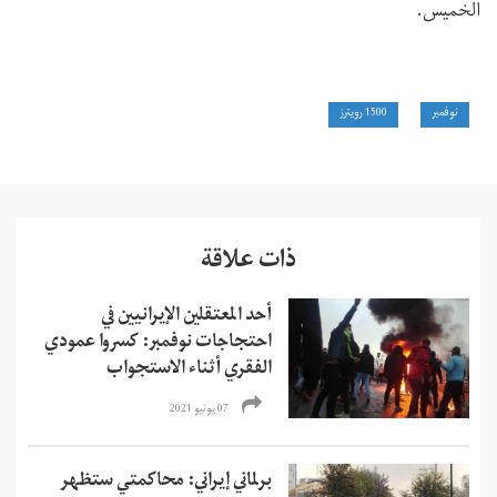
الخميس.
نوفمبر
1500 رويترز
ذات علاقة
أحد المعتقلين الإيرانيين في
احتجاجات نوفمبر: كسروا عمودي
الفقري أثناء الاستجواب
07 يونيو 2021
برلماني إيراني: محاكمتي ستظهر