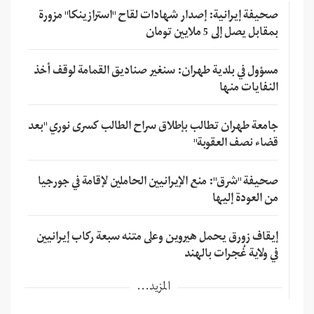
صحيفة إيرانية: إصدار شهادات لقاح "استرازينكا" مزورة
بمقابل يصل إلى 5 ملايين تومان
مسؤول في بلدية طهران: سنغير صناديق القمامة لوقف أخذ
النفايات منها
جامعة طهران تطالب بإطلاق سراح الطالب كسرى نوري "بعد
قضاء نصف العقوبة"
صحيفة "شرق": منع الإيرانيين الحاملين لإقامة في جورجيا
من العودة إليها
إيقاف زورق يحمل هيروين وعلى متنه سبعة ركاب إيرانيين
في ولاية غُجرات بالهند
المزيد...