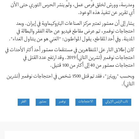
ومدرسة، وورش لخلق فرص عمل، ولم ينشر الحرس الثوري حتى الآن
أي تقرير عن تنفيذ هذه الوعود.
يشار إلى أن معشور تعتبر مركز الصناعات البتروكيماوية في إيران. وبعد
احتجاجات نوفمبر، تم عرض مقاطع فيديو عن حالة الفقر والبطالة في
المدينة. وفي أحد المقاطع، يقول المواطنون: "الغني هو من يتناول الغداء".
كان إطلاق النار على المتظاهرين في مستنقعات معشور أحد أكثر الأحداث في
احتجاجات نوفمبر (تشرين الثاني) 2019. وقد ارتفع عدد القتلى في
احتجاجات معشور من 40 إلى أكثر من 100 قتيل.
وبحسب "رويترز"، فقد تم قتل 1500 شخص في احتجاجات نوفمبر (تشرين
الثاني).
نائب الرئيس الإيراني
الاحتجاجات
نوفمبر
معشور
الفقر