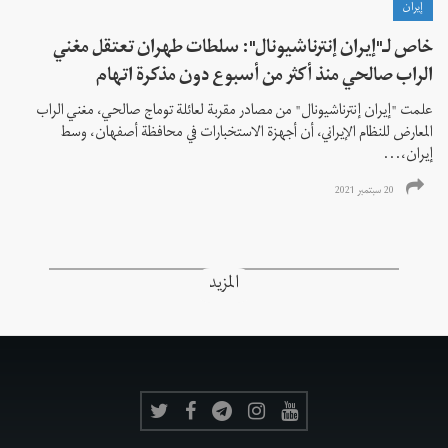
إيران
خاص لـ"إيران إنترناشيونال": سلطات طهران تعتقل مغني
الراب صالحي منذ أكثر من أسبوع دون مذكرة اتهام
علمت "إيران إنترناشيونال" من مصادر مقربة لعائلة توماج صالحي، مغني الراب
المعارض للنظام الإيراني، أن أجهزة الاستخبارات في محافظة أصفهان، وسط
إيران،...
20 سبتمبر 2021
المزيد