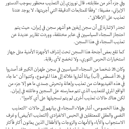
وفي جزء آخر من مقابلته، قال نوروزي إن التعذيب محظور بموجب الدستور
الإيراني، مضيفا: "وفقًا للمتابعات الدقيقة التي أجريتها، لا يوجد عندنا
تعذيب على الإطلاق".
تجدر الإشارة إلى أن سجن إيفين هو أشهر سجن في إيران، حيث يتم
احتجاز السجناء السياسيين في عنابر مختلفة، ووردت تقارير عديدة عن
تعذيب السجناء في هذا السجن.
كما تقع بعض أجنحة هذا السجن تحت إشراف الأجهزة الأمنية مثل جهاز
استخبارات الحرس الثوري، ولا تخضع لأي رقابة.
وكان 28 شخصا من السجناء السياسيين في سجن طهران الكبير قد أصدروا
في 26 أغسطس (آب) بيانا أشاروا خلاله إلى هذا الموضوع، وكتبوا أن "ما جاء
في هذه الفيديوهات من تعذيب وإهانة وتحرش جسدي ما هو إلا جزء من
الواقع المرئي للتعذيب الذي تتم ممارسته على السجين وعائلته في إيران.
لكن هناك حالات تعذيب أخرى لم يتم تسجيلها على أي كاميرا".
وفي هذا الخصوص، أشار هؤلاء السجناء في بيانهم إلى حالات "التعذيب
النفسي والعقلي للمعتقلين في الحبس الانفرادي (التعذيب الأبيض) وغرف
الاستجواب والآباء والأمهات والزوجات والأطفال الذين يعانون أكثر فأكثر