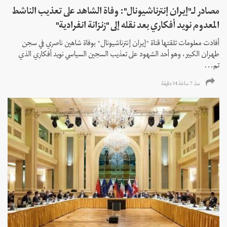
مصادر لـ"إيران إنترناشيونال": وفاة الشاهد على تعذيب الناشط
المعدوم نويد أفكاري بعد نقله إلى "زنزانة انفرادية"
أفادت معلومات تلقتها قناة "إيران إنترناشيونال" بوفاة شاهين ناصري في سجن
طهران الكبير، وهو أحد الشهود على تعذيب السجين السياسي نويد أفكاري الذي
تم...
منذ 7 ساعة 34 دقیقة