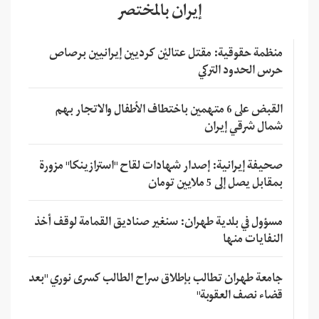
إيران بالمختصر
منظمة حقوقية: مقتل عتاليْن كرديين إيرانيين برصاص
حرس الحدود التركي
القبض على 6 متهمين باختطاف الأطفال والاتجار بهم
شمال شرقي إيران
صحيفة إيرانية: إصدار شهادات لقاح "استرازينكا" مزورة
بمقابل يصل إلى 5 ملايين تومان
مسؤول في بلدية طهران: سنغير صناديق القمامة لوقف أخذ
النفايات منها
جامعة طهران تطالب بإطلاق سراح الطالب كسرى نوري "بعد
قضاء نصف العقوبة"