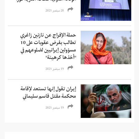
20 سبتمبر 2021
حملة الإفراج عن نازنين زاغري
تطالب بفرض عقوبات على 10
مسؤولين إيرانيين لضلوعهم في
"أخذها كرهينة"
19 سبتمبر 2021
إيران تقول إنها تستعد لإقامة
محكمة مقتل قاسم سليماني
19 سبتمبر 2021