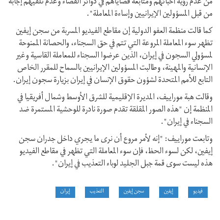
من عدم رؤية أحبائهم ومتابعة قضاياهم في دوائر القضاء وعدم تلقيهم إجابة
من قبل المسؤولين الإيرانيين وإساءة المعاملة".
كما قالت منظمة العفو الدولية إن مقاطع الفيديو المسربة من سجن إيفين
تظهر سوء المعاملة المروعة التي تتم في حق السجناء، والحصانة الممنوحة
لمسؤولي السجون في إيران، الذين عرضوا السجناء للمعاملة القاسية وغير
الإنسانية والمهينة، وطالبت المسؤولين الإيرانيين بالسماح للمقرر الخاص
التابع للأمم المتحدة لشؤون حقوق الإنسان في إيران بزيارة سجون إيران.
وقالت هبة موراييف، المديرة الإقليمية للشرق الأوسط وشمال أفريقيا في
المنظمة إن "هذه الصور المقلقة تقدم صورة نادرة للوحشية المستمرة ضد
السجناء في إيران".
وتابعت موراييف: "إنه لأمر مروع أن نرى ما يجري داخل جدران سجن
إيفين، لكن لسوء الحظ، فإن سوء المعاملة التي تظهر في مقاطع الفيديو
هذه ليست سوى قمة جبل الجليد لوباء التعذيب في إيران".
فيديو
إيفين
سجن إيفين
التعذيب
إيران