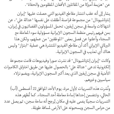
عن "هزيمة أميركا من المقاتلين الأفغان المظلومين والحفاة".
يشار إلى أنه عقب انتشار مقاطع الفيديو التي حصلت عليها "إيران
إنترناشيونال" من مجموعة قراصنة أطلقت على نفسها "عدالة علي"، عن
انتهاكات واسعة في سجن إيفين، تحمل المسؤولون القضائيون في إيران،
بمن فيهم رئيس منظمة السجون الإيرانية مسؤولية سوء المعاملة مع
السجناء وأعلنوا عن فصل بعض "الموظفين" من عملهم، ولكن هذا
البرلماني الإيراني أكد أن مقاطع الفيديو المنتشرة هي عملية "ابتزاز" وليس
هناك أي تعذيب في السجون الإيرانية.
وكانت "إيران إنترناشيونال" قد نشرت صورا وفيديوهات قامت مجموعة
إلكترونية تدعى "عدالة علي" بالحصول عليها عن طريق اختراق الكاميرات
الأمنية في سجن إيفين الذي يعد أكبر السجون الإيرانية، ويضم نزلاء
سياسيين وغيرهم.
ونُشرت هذه التسريبات لأول مرة، يوم الأحد الموافق 22 أغسطس (آب)
الحالي، وتتضمن إحداها إساءة معاملة أحد السجناء. كما تُظهر هذه
التسريبات سجينًا يغمى عليه في مكان يُرجح أنه ساحة سجن، ثم يصل عدد
من حراس السجن ويسحبونه على الأرض لمسافة طويلة.